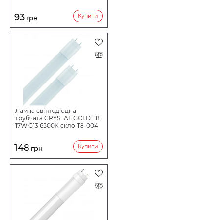
93
Купити
грн
Лампа світлодіодна
трубчата CRYSTAL GOLD Т8
17W G13 6500K скло T8-004
148
Купити
грн