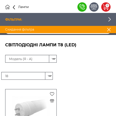
0
Лампи
Cвітлодіодні
Світлодіодні лампи Т8 (LED)
ФІЛЬТРИ:
Скидання фільтра
ЦІНА
СВІТЛОДІОДНІ ЛАМПИ Т8 (LED)
ВИРОБНИК
НАЯВНІСТЬ
КОЛІР СВІТІННЯ
ТИП ЛАМПИ