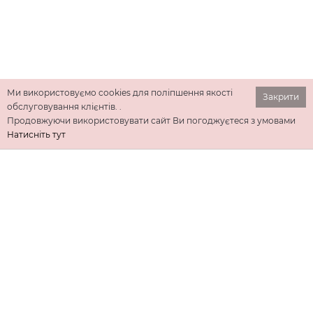
Ми використовуємо cookies для поліпшення якості
Закрити
обслуговування клієнтів. .
Продовжуючи використовувати сайт Ви погоджуєтеся з умовами
Натисніть тут
ІНФОРМАЦІЯ
ДОДАТКОВО