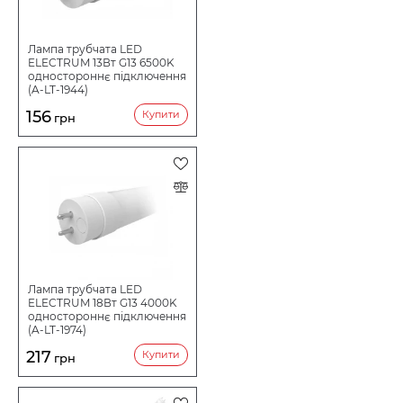
СВІТЛОВИЙ ПОТІК
Лампа трубчата LED
ELECTRUM 13Вт G13 6500K
ФОРМА ЛАМПИ
одностороннє підключення
(A-LT-1944)
156
Купити
грн
ЦОКОЛЬ
КОЛІРНА ТЕМПЕРАТУРА
ПОТУЖНІСТЬ ВТ
ЗАСТОСУВАННЯ
ДЛЯ СВІТИЛЬНИКІВ
Лампа трубчата LED
З ЛАМПОЮ Т8
ELECTRUM 18Вт G13 4000K
одностороннє підключення
(A-LT-1974)
СВІТЛОВИЙ ПОТІК LM
217
Купити
грн
НАПРУГА В