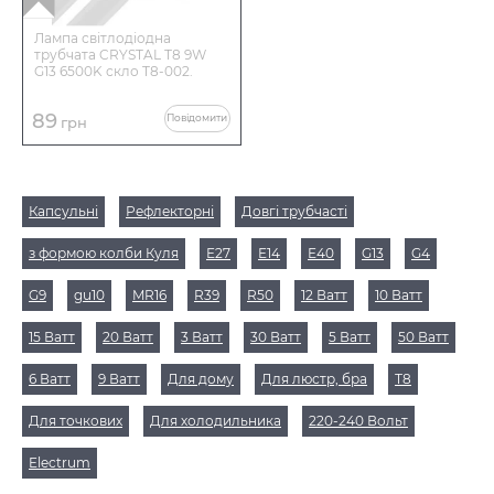
Лампа світлодіодна
трубчата CRYSTAL Т8 9W
G13 6500K скло T8-002.
89
Повідомити
грн
Капсульні
Рефлекторні
Довгі трубчасті
з формою колби Куля
Е27
Е14
Е40
G13
G4
G9
gu10
MR16
R39
R50
12 Ватт
10 Ватт
15 Ватт
20 Ватт
3 Ватт
30 Ватт
5 Ватт
50 Ватт
6 Ватт
9 Ватт
Для дому
Для люстр, бра
Т8
Для точкових
Для холодильника
220-240 Вольт
Electrum