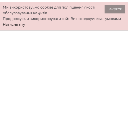
Ми використовуємо cookies для поліпшення якості
Закрити
обслуговування клієнтів. .
Продовжуючи використовувати сайт Ви погоджуєтеся з умовами
Натисніть тут
ІНФОРМАЦІЯ
ДОДАТКОВО
КОНТАКТИ