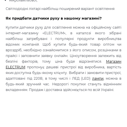
мікрохвильової;
Світлодіодні ліхтарі найбільш поширений варіант освітлення
Як придбати датчики руху в нашому магазині?
Купити датчики руху для освітлення можна на офіційному сайті
інтернет-магазину «ELECTRUM», в каталозі якого зібрані
найбільш затребувані і популярні продукти виробництва
відомих компаній. Щоб купити будь-який товар оптом чи
вроздріб, необхідно ознайомитися з його описом, розцінками в
прайсі і заповнити заявку онлайн. Ціноутворення залежить від
безлічі факторів, тому ціна буде відрізнятися.
Магазин
ELECTRUM
пропонує дешеві пристрої від виробника, вартість
яких доступна будь-якому клієнту. Вибрати і замовити пристрої,
адаптовані під 220В, в тому числі і ЛЕД (LED)
лампи
, можна в
будь-який зручний час. Недорогі покупки стануть відмінним
вкладенням. Продаж і доставка здійснюється по всій Україні.