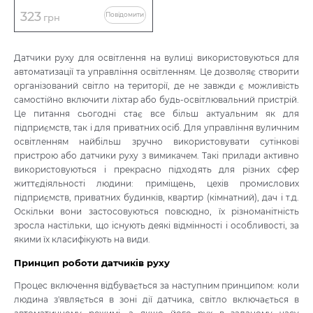
323
Повідомити
грн
Датчики руху для освітлення на вулиці використовуються для
автоматизації та управління освітленням. Це дозволяє створити
організований світло на території, де не завжди є можливість
самостійно включити ліхтар або будь-освітлювальний пристрій.
Це питання сьогодні стає все більш актуальним як для
підприємств, так і для приватних осіб. Для управління вуличним
освітленням найбільш зручно використовувати сутінкові
пристрою або датчики руху з вимикачем. Такі прилади активно
використовуються і прекрасно підходять для різних сфер
життєдіяльності людини: приміщень, цехів промислових
підприємств, приватних будинків, квартир (кімнатний), дач і т.д.
Оскільки вони застосовуються повсюдно, їх різноманітність
зросла настільки, що існують деякі відмінності і особливості, за
якими їх класифікують на види.
Принцип роботи датчиків руху
Процес включення відбувається за наступним принципом: коли
людина з'являється в зоні дії датчика, світло включається в