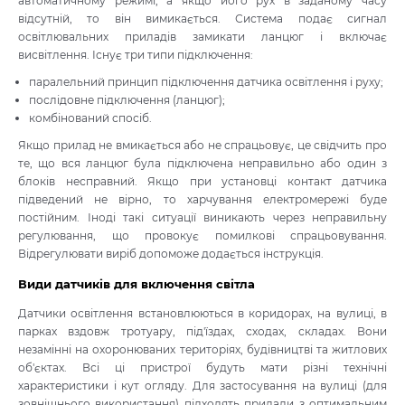
автоматичному режимі, а якщо його рух в заданому часу
відсутній, то він вимикається. Система подає сигнал
освітлювальних приладів замикати ланцюг і включає
висвітлення. Існує три типи підключення:
паралельний принцип підключення датчика освітлення і руху;
послідовне підключення (ланцюг);
комбінований спосіб.
Якщо прилад не вмикається або не спрацьовує, це свідчить про
те, що вся ланцюг була підключена неправильно або один з
блоків несправний. Якщо при установці контакт датчика
підведений не вірно, то харчування електромережі буде
постійним. Іноді такі ситуації виникають через неправильну
регулювання, що провокує помилкові спрацьовування.
Відрегулювати виріб допоможе додається інструкція.
Види датчиків для включення світла
Датчики освітлення встановлюються в коридорах, на вулиці, в
парках вздовж тротуару, під'їздах, сходах, складах. Вони
незамінні на охоронюваних територіях, будівництві та житлових
об'єктах. Всі ці пристрої будуть мати різні технічні
характеристики і кут огляду. Для застосування на вулиці (для
зовнішнього використання) підходять прилади з оптимальним