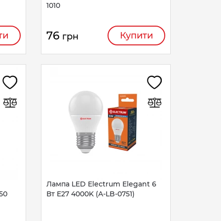
1010
76
ти
Купити
грн
Лампа LED Electrum Elegant 6
50
Вт E27 4000K (A-LB-0751)