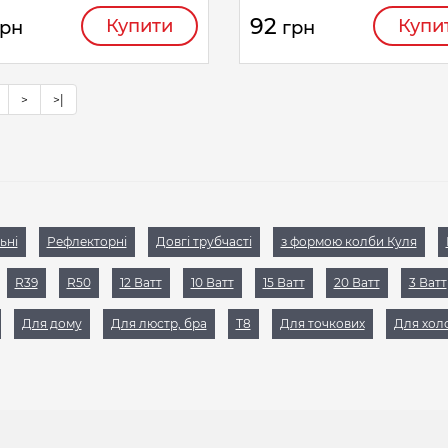
92
Купити
Купи
грн
грн
>
>|
ьні
Рефлекторні
Довгі трубчасті
з формою колби Куля
R39
R50
12 Ватт
10 Ватт
15 Ватт
20 Ватт
3 Ватт
Для дому
Для люстр, бра
Т8
Для точкових
Для хол