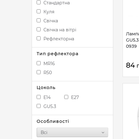
Стандартна
Куля
Свічка
Свічка на вітрі
Лампа
Рефлекторна
GU5.3
0939
Тип рефлектора
MR16
84
R50
Цоколь
E14
E27
GU5.3
Особливості
Всі