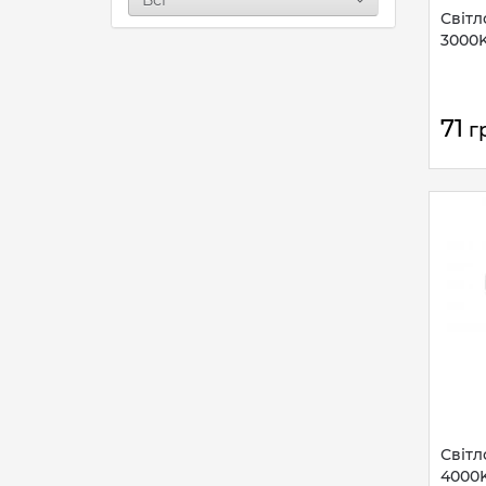
Світл
3000K
71
г
Світл
4000K