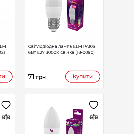
ELM
Світлодіодна лампа ELM PA10S
92)
6Вт E27 3000K свічка (18-0090)
71
ти
Купити
грн