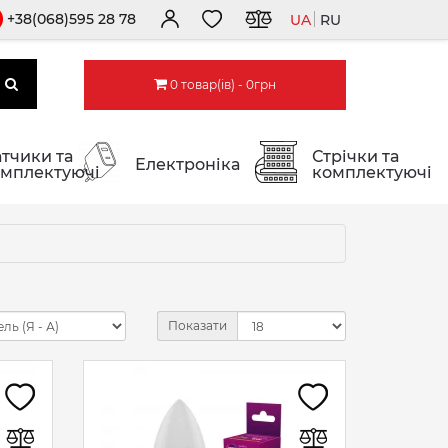
+38(068)595 28 78
UA
RU
0 товар(ів) - 0грн
тчики та
Стрічки та
Електроніка
мплектуючі
комплектуючі
Показати