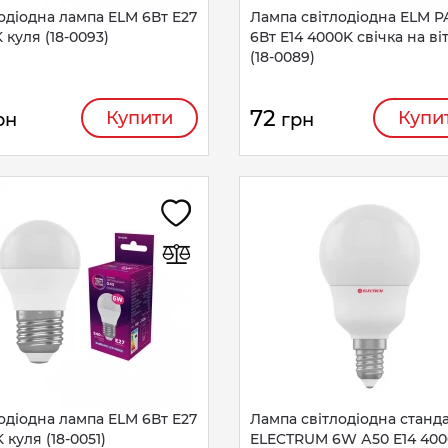
одіодна лампа ELM 6Вт E27
Лампа світлодіодна ELM P
 куля (18-0093)
6Вт E14 4000K свічка на ві
(18-0089)
72
Купити
Купи
рн
грн
одіодна лампа ELM 6Вт E27
Лампа світлодіодна станд
 куля (18-0051)
ELECTRUM 6W А50 E14 400