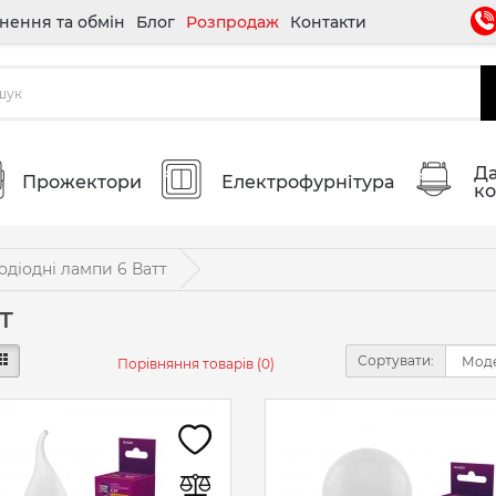
нення та обмін
Блог
Розпродаж
Контакти
Да
Прожектори
Електрофурнітура
ко
одіодні лампи 6 Ватт
т
Сортувати:
Порівняння товарів (0)