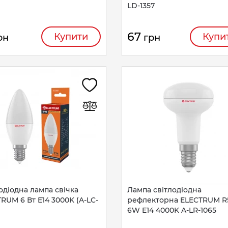
LD-1357
67
Купити
Купи
рн
грн
одіодна лампа свічка
Лампа світлодіодна
RUM 6 Вт E14 3000K (A-LC-
рефлекторна ELECTRUM R
6W E14 4000K A-LR-1065