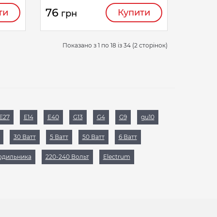
76
ти
Купити
грн
Показано з 1 по 18 із 34 (2 сторінок)
Е27
Е14
Е40
G13
G4
G9
gu10
30 Ватт
5 Ватт
50 Ватт
6 Ватт
одильника
220-240 Вольт
Electrum