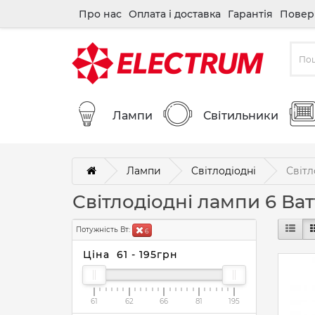
Про нас
Оплата і доставка
Гарантія
Повер
Лампи
Світильники
Лампи
Cвітлодіодні
Світл
Світлодіодні лампи 6 Ват
Потужність Вт:
6
Ціна
61
-
195
грн
61
62
66
81
195