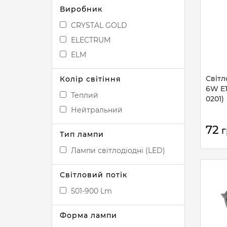
Виробник
CRYSTAL GOLD
ELECTRUM
ELM
Світл
Колір світіння
6W E1
Теплий
0201)
Нейтральний
72
г
Тип лампи
Лампи світлодіодні (LED)
Світловий потік
501-900 Lm
Форма лампи