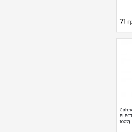
71
г
Світл
ELECT
1007)