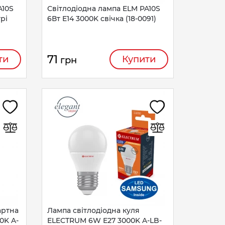
A10S
Світлодіодна лампа ELM PA10S
трі
6Вт E14 3000K свічка (18-0091)
71
ти
Купити
грн
артна
Лампа світлодіодна куля
0K A-
ELECTRUM 6W E27 3000K A-LB-