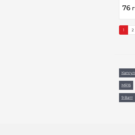
76
1
2
Капсул
MR16
9 Ватт