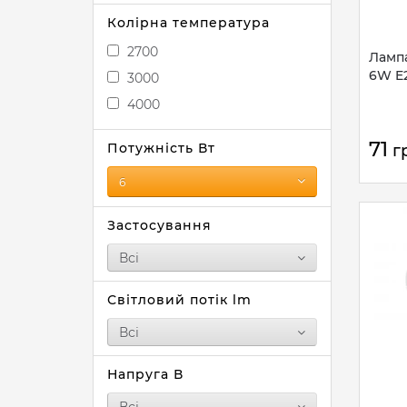
Колірна температура
2700
Лампа
6W E2
3000
4000
71
Потужність Вт
г
6
Застосування
Всі
Світловий потік lm
Всі
Напруга В
Всі