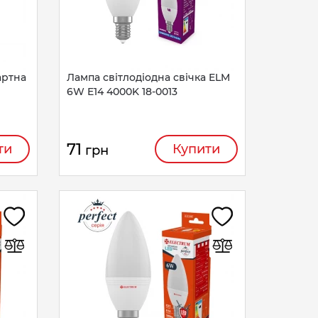
артна
Лампа світлодіодна свічка ELM
6W E14 4000K 18-0013
71
ти
Купити
грн