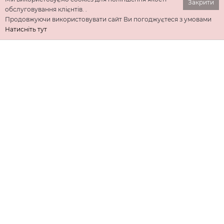
Закрити
обслуговування клієнтів. .
Продовжуючи використовувати сайт Ви погоджуєтеся з умовами
Натисніть тут
ІНФОРМАЦІЯ
ДОДАТКОВО
КОНТАКТИ