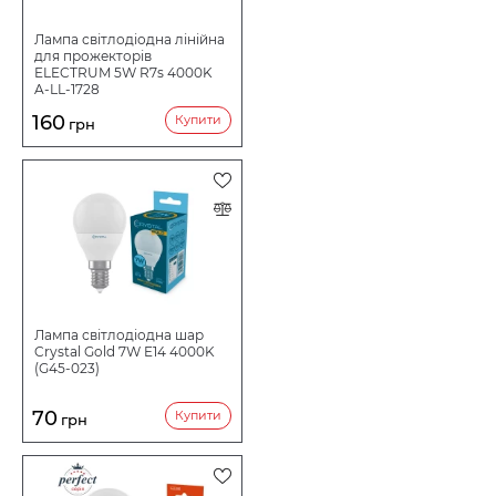
Лампа світлодіодна лінійна
для прожекторів
ELECTRUM 5W R7s 4000K
A-LL-1728
160
Купити
грн
Лампа світлодіодна шар
Crystal Gold 7W E14 4000K
(G45-023)
70
Купити
грн