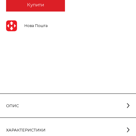
Купити
Нова Пошта
ОПИС
зі
Світлодіодна трубчаста лампа ELM 9W G13 6500K
склом від виробника Elm розроблена для використання в
ХАРАКТЕРИСТИКИ
освітлювальних приладах з типом цоколя G13. У порівнянні