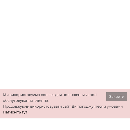
Ми використовуємо cookies для поліпшення якості
Закрити
обслуговування клієнтів. .
Продовжуючи використовувати сайт Ви погоджуєтеся з умовами
Натисніть тут