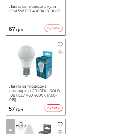
Захист від перепадів напруги - надійність у
Лампа світлодіодна куля
нестабільній мережі
ELM 5W E27 4000K 18-0087
Опалове скло - рівномірне та м’яке розсіювання
світла
Довгий термін служби - значно перевищує лампи
67
Купити
грн
розжарювання та люмінесцентні аналоги
Сфера застосування:
Лампа підходить для використання в офісах, магазинах,
складських приміщеннях, навчальних закладах,
майстернях та гаражах. Також її можна використовувати
вдома - у підсобних приміщеннях, кухнях або коридорах,
де потрібне яскраве холодне освітлення. Це універсальний
вибір для тих, хто шукає надійну, економну та довговічну
LED лампу для щоденного використання.
Лампа світлодіодна
стандартна CRYSTAL GOLD
10Вт Е27 A60 4000K (A60-
015)
57
Купити
грн