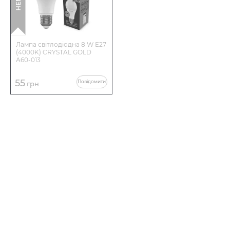
Лампа світлодіодна 8 W E27
(4000K) CRYSTAL GOLD
A60-013
55
Повідомити
грн