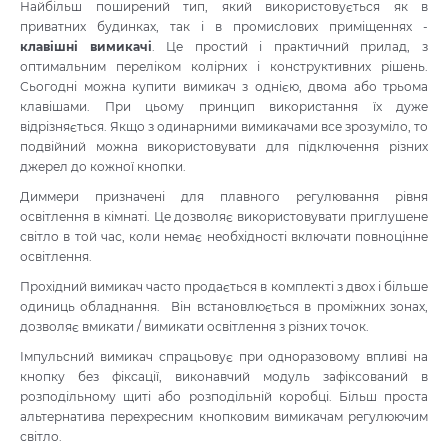
Найбільш поширений тип, який використовується як в
приватних будинках, так і в промислових приміщеннях -
клавішні вимикачі
. Це простий і практичний прилад, з
оптимальним переліком колірних і конструктивних рішень.
Сьогодні можна купити вимикач з однією, двома або трьома
клавішами. При цьому принцип використання їх дуже
відрізняється. Якщо з одинарними вимикачами все зрозуміло, то
подвійний можна використовувати для підключення різних
джерел до кожної кнопки.
Диммери призначені для плавного регулювання рівня
освітлення в кімнаті. Це дозволяє використовувати приглушене
світло в той час, коли немає необхідності включати повноцінне
освітлення.
Прохідний вимикач часто продається в комплекті з двох і більше
одиниць обладнання. Він встановлюється в проміжних зонах,
дозволяє вмикати / вимикати освітлення з різних точок.
Імпульсний вимикач спрацьовує при одноразовому впливі на
кнопку без фіксації, виконавчий модуль зафіксований в
розподільному щиті або розподільній коробці. Більш проста
альтернатива перехресним кнопковим вимикачам регулюючим
світло.