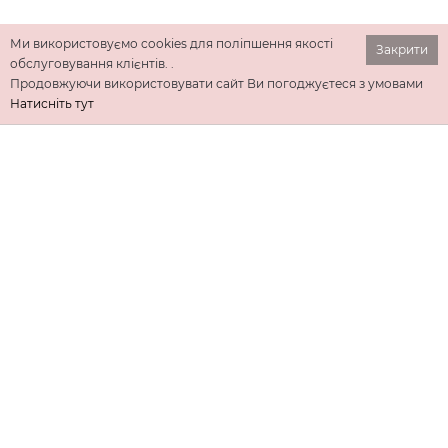
Ми використовуємо cookies для поліпшення якості
Закрити
обслуговування клієнтів. .
Продовжуючи використовувати сайт Ви погоджуєтеся з умовами
Натисніть тут
ІНФОРМАЦІЯ
ДОДАТКОВО
КОНТАКТИ