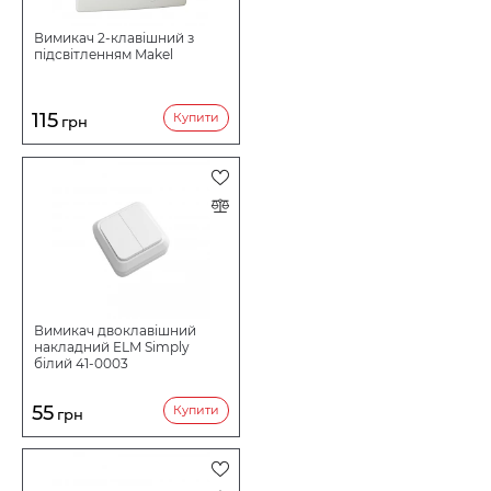
Вимикач 2-клавішний з
підсвітленням Makel
115
Купити
грн
Вимикач двоклавішний
накладний ELM Simply
білий 41-0003
55
Купити
грн