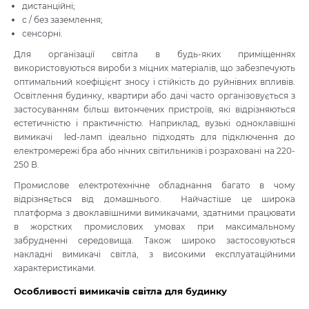
дистанційні;
с / без заземлення;
сенсорні.
Для організації світла в будь-яких приміщеннях
використовуються вироби з міцних матеріалів, що забезпечують
оптимальний коефіцієнт зносу і стійкість до руйнівних впливів.
Освітлення будинку, квартири або дачі часто організовується з
застосуванням більш витончених пристроїв, які відрізняються
естетичністю і практичністю. Наприклад, вузькі одноклавішні
вимикачі led-ламп ідеально підходять для підключення до
електромережі бра або нічних світильників і розраховані на 220-
250 В.
Промислове електротехнічне обладнання багато в чому
відрізняється від домашнього. Найчастіше це широка
платформа з двоклавішними вимикачами, здатними працювати
в жорстких промислових умовах при максимальному
забрудненні середовища. Також широко застосовуються
накладні вимикачі світла, з високими експлуатаційними
характеристиками.
Особливості вимикачів світла для будинку