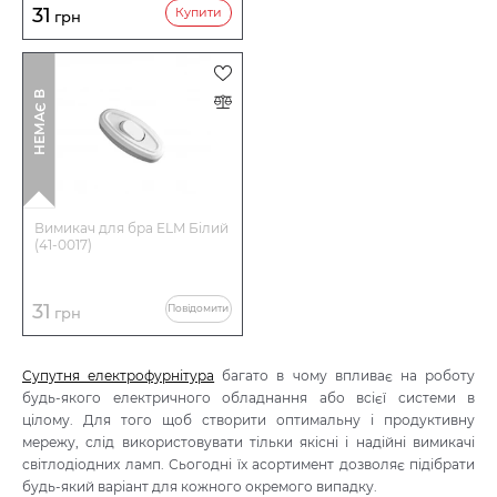
31
Купити
грн
І
Н
Е
М
А
Є
В
Н
А
Я
В
Н
О
С
Т
Вимикач для бра ELM Білий
(41-0017)
31
Повідомити
грн
Супутня електрофурнітура
багато в чому впливає на роботу
будь-якого електричного обладнання або всієї системи в
цілому. Для того щоб створити оптимальну і продуктивну
мережу, слід використовувати тільки якісні і надійні вимикачі
світлодіодних ламп. Сьогодні їх асортимент дозволяє підібрати
будь-який варіант для кожного окремого випадку.