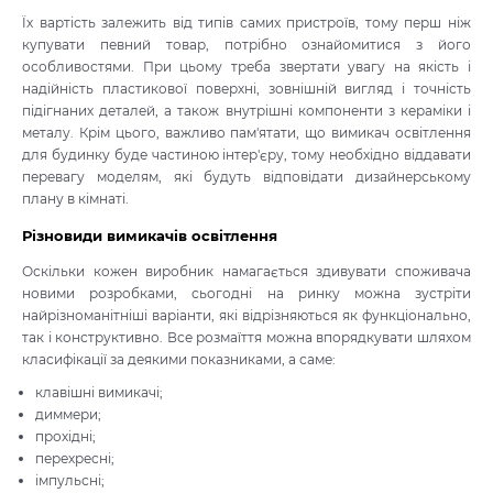
Їх вартість залежить від типів самих пристроїв, тому перш ніж
купувати певний товар, потрібно ознайомитися з його
особливостями. При цьому треба звертати увагу на якість і
надійність пластикової поверхні, зовнішній вигляд і точність
підігнаних деталей, а також внутрішні компоненти з кераміки і
металу. Крім цього, важливо пам'ятати, що вимикач освітлення
для будинку буде частиною інтер'єру, тому необхідно віддавати
перевагу моделям, які будуть відповідати дизайнерському
плану в кімнаті.
Різновиди вимикачів освітлення
Оскільки кожен виробник намагається здивувати споживача
новими розробками, сьогодні на ринку можна зустріти
найрізноманітніші варіанти, які відрізняються як функціонально,
так і конструктивно. Все розмаїття можна впорядкувати шляхом
класифікації за деякими показниками, а саме:
клавішні вимикачі;
диммери;
прохідні;
перехресні;
імпульсні;