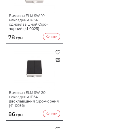
КІЛЬКІСТЬ КНОПОК (ВИМИКАЧІВ)
Вимикач ELM SW-10
накладний IP54
одноклавішний Сіро-
чорний (41-0025)
ОСОБЛИВОСТІ
78
Купити
грн
СЕРІЯ
СТУПІНЬ ПИЛЕВОЛОГОЗАХИСТУ
НАПРУГА В
Вимикач ELM SW-20
накладний IP54
двоклавішний Сіро-чорний
(41-0036)
86
Купити
грн