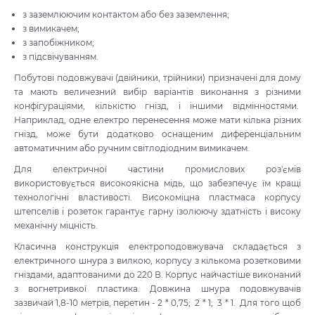
з заземлюючим контактом або без заземлення;
з вимикачем;
з запобіжником;
з підсвічуванням.
Побутові подовжувачі (двійники, трійники) призначені для дому
та мають величезний вибір варіантів виконання з різними
конфігураціями, кількістю гнізд, і іншими відмінностями.
Наприклад, одне електро перенесення може мати кілька різних
гнізд, може бути додатково оснащеним диференціальним
автоматичним або ручним світлодіодним вимикачем.
Для електричної частини промислових роз'ємів
використовується високоякісна мідь, що забезпечує їм кращі
технологічні властивості. Високоміцна пластмаса корпусу
штепселів і розеток гарантує гарну ізолюючу здатність і високу
механічну міцність.
Класична конструкція електроподовжувача складається з
електричного шнура з вилкою, корпусу з кількома розетковими
гніздами, адаптованими до 220 В. Корпус найчастіше виконаний
з вогнетривкої пластика. Довжина шнура подовжувачів
зазвичай 1,8-10 метрів, перетин - 2 * 0,75; 2 * 1; 3 * 1. Для того щоб