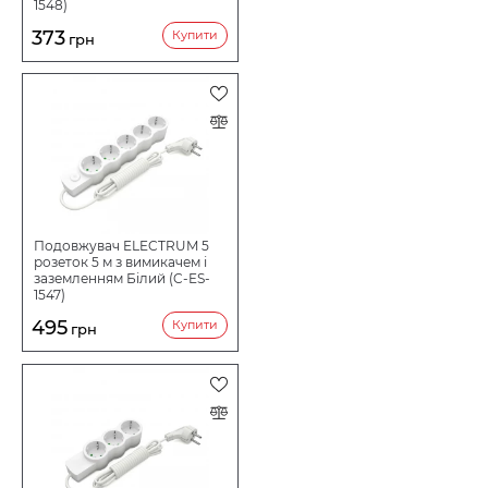
1548)
373
Купити
грн
Подовжувач ELECTRUM 5
розеток 5 м з вимикачем і
заземленням Білий (C-ES-
1547)
495
Купити
грн