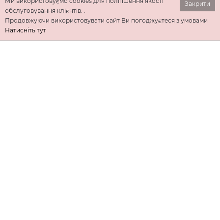
Ми використовуємо cookies для поліпшення якості
Закрити
обслуговування клієнтів. .
Продовжуючи використовувати сайт Ви погоджуєтеся з умовами
Натисніть тут
ІНФОРМАЦІЯ
ДОДАТКОВО
КОНТАКТИ