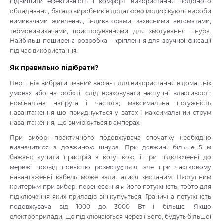
підвищити ефективність і комфорт використання подібного
обладнання, багато виробників додатково модифікують вироби
вимикачами живлення, індикаторами, захисними автоматами,
термовимикачами, пристосуваннями для змотування шнура.
Найбільш поширена розробка - кріплення для зручної фіксації
під час використання.
Як правильно підібрати?
Перш ніж вибрати певний варіант для використання в домашніх
умовах або на роботі, слід враховувати наступні властивості:
номінальна напруга і частота; максимальна потужність
навантаження що приєднується у ватах і максимальний струм
навантаження, що вимірюється в амперах.
При виборі практичного подовжувача спочатку необхідно
визначитися з довжиною шнура. При довжині більше 5 м
бажано купити пристрій з котушкою, і при підключенні до
мережі провід повністю розмотується, але при частковому
навантаженні кабель може залишатися змотаним. Наступним
критерієм при виборі перенесення є його потужність, тобто для
підключення яких приладів він купується. Гранична потужність
подовжувача від 1000 до 3000 Вт і більше. Якщо
електроприлади, що підключаються через нього, будуть більшої