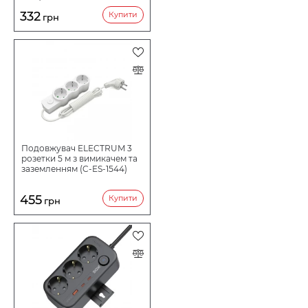
332
Купити
грн
Подовжувач ELECTRUM 3
розетки 5 м з вимикачем та
заземленням (C-ES-1544)
455
Купити
грн