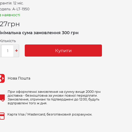
рантія: 12 міс.
дель: A-LT-1950
в наявності
27
грн
інімальна сума замовлення 300 грн
Кількість
-
+
Купити
Нова Пошта
При оформленні замовлення на сумму вище 2000 грн
доставка - безкоштовна за умови повної передплати.
Замовлення, отримані та підтверджені до 12:00, будуть
відправлені того ж дня.
Карта Visa / Mastercard, безготівковий розрахунок.