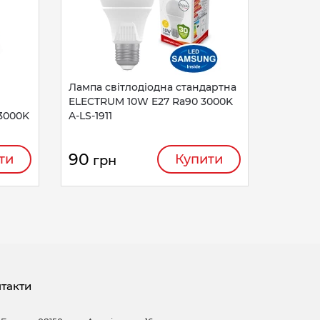
Лампа світлодіодна стандартна
Лампа с
ELECTRUM 10W E27 Ra90 3000K
PA10 4W
3000K
A-LS-1911
90
52
ти
Купити
грн
гр
такти