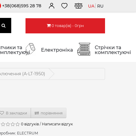
+38(068)595 28 78
UA
RU
0 товар(ів) - 0грн
тчики та
Стрічки та
Електроніка
мплектуючі
комплектуючі
лючення (A-LT-1950)
В закладки
порівняння
0 відгуків
/
Написати відгук
иробник:
ELECTRUM