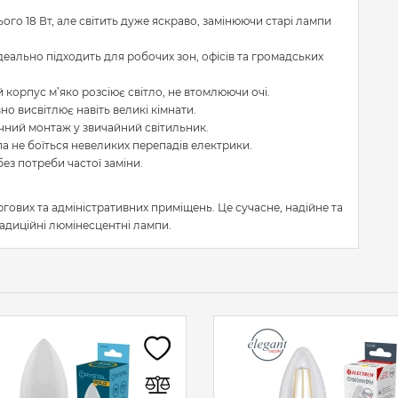
ого 18 Вт, але світить дуже яскраво, замінюючи старі лампи
ідеально підходить для робочих зон, офісів та громадських
й корпус м’яко розсіює світло, не втомлюючи очі.
о висвітлює навіть великі кімнати.
чний монтаж у звичайний світильник.
па не боїться невеликих перепадів електрики.
ез потреби частої заміни.
ргових та адміністративних приміщень. Це сучасне, надійне та
адиційні люмінесцентні лампи.