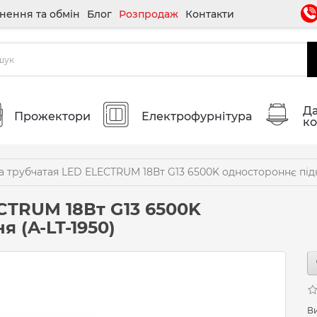
нення та обмін
Блог
Розпродаж
Контакти
Да
Прожектори
Електрофурнітура
ко
 трубчатая LED ELECTRUM 18Вт G13 6500K одностороннє підк
CTRUM 18Вт G13 6500K
 (A-LT-1950)
В