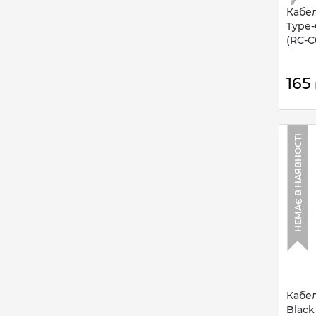
Кабел
Type-
(RC-C
165
НЕМАЄ В НАЯВНОСТІ
Кабел
Black