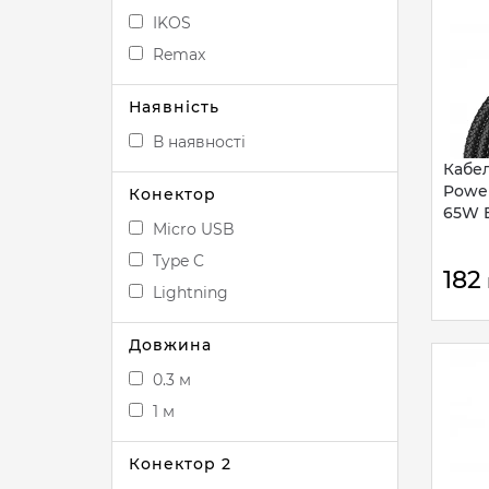
IKOS
Remax
Наявність
В наявності
Кабел
Power
Конектор
65W B
Micro USB
Type C
182
Lightning
Довжина
0.3 м
1 м
Конектор 2