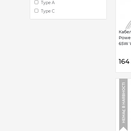
Type A
Type C
Кабел
Power
65W W
164
НЕМАЄ В НАЯВНОСТІ