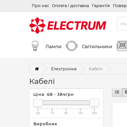
Про нас
Оплата і доставка
Гарантія
Повер
Лампи
Світильники
Електроніка
Кабелі
Кабелі
Ціна
68
-
384
грн
68
70
86
139
384
Виробник