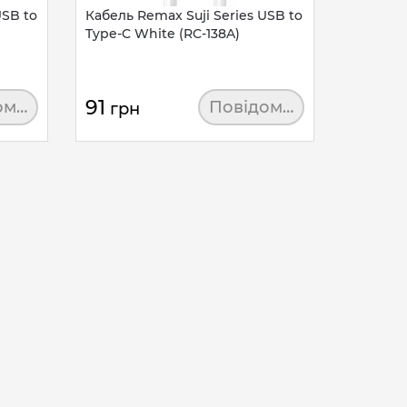
USB to
Кабель Remax Suji Series USB to
Type-C White (RC-138A)
91
омити
Повідомити
грн