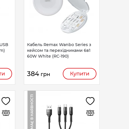
 USB
Кабель Remax Wanbo Series з
4m)
кейсом та перехідниками 6в1
60W White (RC-190)
384
ти
Купити
грн
НЕМАЄ В НАЯВНОСТІ