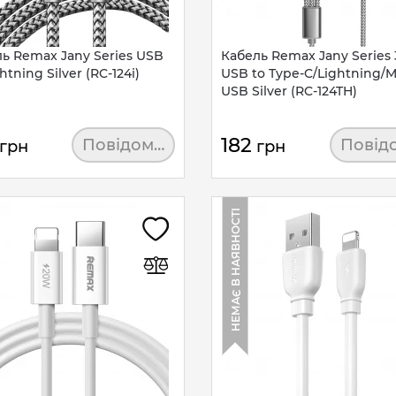
ь Remax Jany Series USB
Кабель Remax Jany Series 
htning Silver (RC-124i)
USB to Type-C/Lightning/M
USB Silver (RC-124TH)
182
Повідомити
Повід
грн
грн
НЕМАЄ В НАЯВНОСТІ