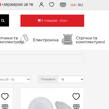
+38(068)595 28 78
UA
RU
0 товар(ів) - 0грн
тчики та
Стрічки та
Електроніка
мплектуючі
комплектуючі
Показати