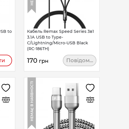
USB to
Кабель Remax Speed Series 3в1
)
3.1А USB to Type-
C/Lightning/Micro-USB Black
(RC-186TH)
170
ти
Повідомити
грн
НЕМАЄ В НАЯВНОСТІ