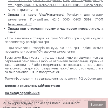
3273620302
Рахунок отримувача у форматі відповідно до
стандарту IBAN:
UA94305299000002600601681510.
Назва банку:
АТ КБ «ПриватБанк»
Оплата на карту Visa/Mastercard.
Реквізити для оплати
замовлення: ПриватБанк
4246 0010 0403 5634
(ФОП
Терещенко А. К.)
Оплата при отриманні товару з частковою передплатою, а
саме:
- При замовленні товарів на суму 500-1000 грн - здійснюється
передплата у розмірі 200 грн.
- При замовленні товарів на суму від 1000 грн - здійснюється
передплата у розмірі 10% від суми замовлення.
Звертаємо Вашу увагу на те, що у разі якщо ви відмовилися від
отримання замовлення (або не отримали замовлення) і причина
такої відмови та / або неотримання не пов'язана з поставкою
неякісного товару або товару неналежної якості, то передплата
за таке замовлення не повертається.
Термін формування та відправлення замовлення 1-2 робочих дні.
Доставка замовлень здійснюється:
На склад перевізника;
до дверей одержувача
, за допомогою кур'єрів компанії, що
Ми використовуємо cookies для поліпшення якості
Закрити
забезпечує доставку.
обслуговування клієнтів. .