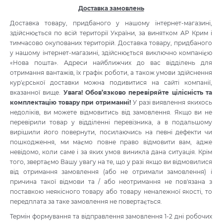
Доставка замовлень
Доставка товару, придбаного у нашому інтернет-магазині,
здійснюється по всій території України, за винятком АР Крим і
тимчасово окупованих територій. Доставка товару, придбаного
у нашому інтернет-магазині, здійснюється виключно компанією
«Нова пошта». Адреси найближчих до вас відділень для
отримання вантажів, їх графік роботи, а також умови здійснення
кур'єрської доставки можна подивитися на сайті компанії,
вказанної вище.
Увага! Обов’язково перевіряйте цілісність та
комплектацію товару при отриманні!
У разі виявлення якихось
недоліків, ви можете відмовитись від замовлення. Якщо ви не
перевірили товар у відділенні перевізника, а в подальшому
вирішили його повернути, посилаючись на певні дефекти чи
пошкодження, ми маємо повне право відмовити вам, адже
невідомо, коли саме і за яких умов виникла дана ситуація. Крім
того, звертаємо Вашу увагу на те, що у разі якщо ви відмовилися
від отримання замовлення (або не отримали замовлення) і
причина такої відмови та / або неотримання не пов'язана з
поставкою неякісного товару або товару неналежної якості, то
передплата за таке замовлення не повертається.
Термін формування та відправлення замовлення 1-2 дні робочих