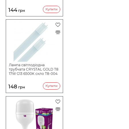
144
Купити
грн
Лампа світлодіодна
трубчата CRYSTAL GOLD Т8
17W G13 6500K скло T8-004
148
Купити
грн