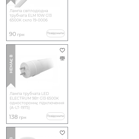
Лампа світлодіодна
трубчата ELM 10W G13
6500K скло 19-0006
90
Повідомити
грн
І
Н
Е
М
А
Є
В
Н
А
Я
В
Н
О
С
Т
Лампа трубчата LED
ELECTRUM 9Вт G13 6500K
одностороннє підключення
(A-LT-1975)
138
Повідомити
грн