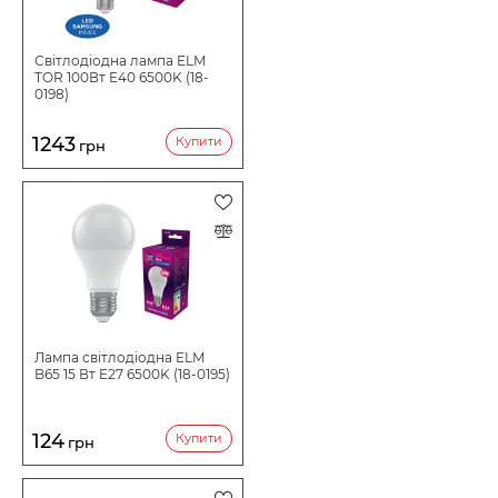
ФОРМА ЛАМПИ
Світлодіодна лампа ELM
TOR 100Вт E40 6500K (18-
ЦОКОЛЬ
0198)
1243
Купити
грн
ОСОБЛИВОСТІ
КОЛІРНА ТЕМПЕРАТУРА
6500
ПОТУЖНІСТЬ ВТ
ЗАСТОСУВАННЯ
Лампа світлодіодна ELM
B65 15 Вт E27 6500K (18-0195)
СВІТЛОВИЙ ПОТІК LM
124
Купити
грн
НАПРУГА В