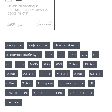
Лампа світлодіодна
промислова ELM 48W E27
6500K 18-0191
469
Повідомити
грн
Капсульні
Рефлекторні
Довгі трубчасті
з формою колби Куля
Е27
Е14
Е40
G13
G4
G9
gu10
MR16
R39
R50
12 Ватт
10 Ватт
15 Ватт
20 Ватт
3 Ватт
30 Ватт
5 Ватт
50 Ватт
6 Ватт
9 Ватт
Для дому
Для люстр, бра
Т8
Для точкових
Для холодильника
220-240 Вольт
Electrum