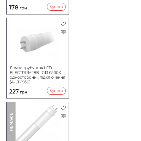
178
Купити
грн
Лампа трубчатая LED
ELECTRUM 18Вт G13 6500K
одностороннє підключення
(A-LT-1950)
227
Купити
грн
І
Н
Е
М
А
Є
В
Н
А
Я
В
Н
О
С
Т