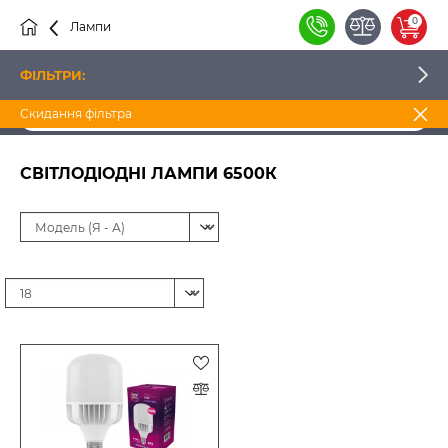
0
Лампи
Cвітлодіодні
Світлодіодні лампи 6500К
ФІЛЬТРИ:
Скидання фільтра
ЦІНА
СВІТЛОДІОДНІ ЛАМПИ 6500К
ВИРОБНИК
КОЛІР СВІТІННЯ
ТИП ЛАМПИ
СВІТЛОВИЙ ПОТІК