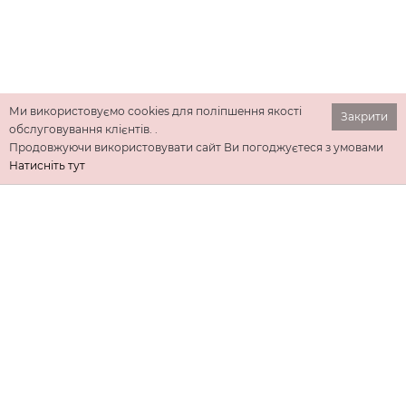
Ми використовуємо cookies для поліпшення якості
Закрити
обслуговування клієнтів. .
Продовжуючи використовувати сайт Ви погоджуєтеся з умовами
Натисніть тут
ІНФОРМАЦІЯ
ДОДАТКОВО