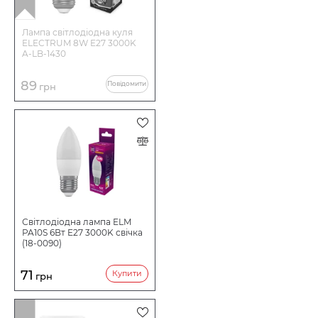
Лампа світлодіодна куля
ELECTRUM 8W E27 3000K
A-LB-1430
89
Повідомити
грн
Світлодіодна лампа ELM
PA10S 6Вт E27 3000K свічка
(18-0090)
71
Купити
грн