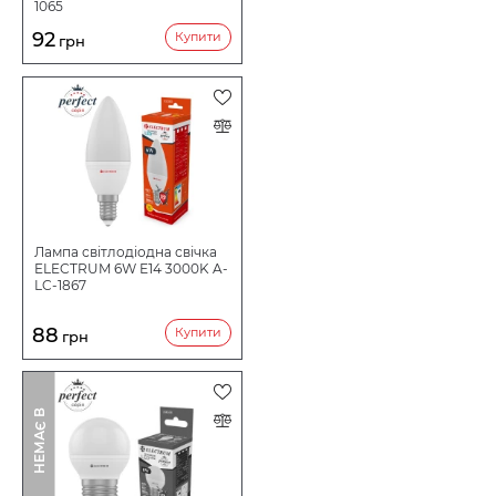
1065
92
Купити
грн
Лампа світлодіодна свічка
ELECTRUM 6W E14 3000K A-
LC-1867
88
Купити
грн
І
Н
Е
М
А
Є
В
Н
А
Я
В
Н
О
С
Т