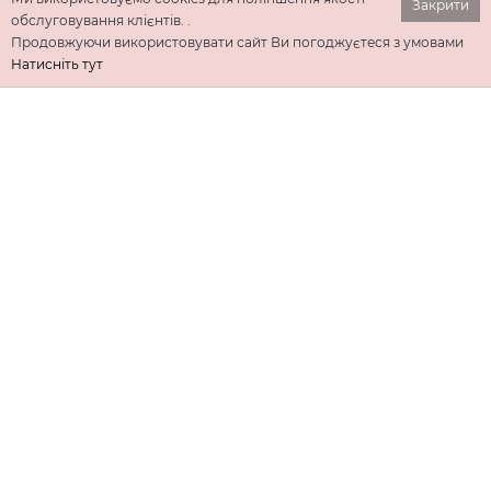
Закрити
обслуговування клієнтів. .
Продовжуючи використовувати сайт Ви погоджуєтеся з умовами
Натисніть тут
ІНФОРМАЦІЯ
ДОДАТКОВО
КОНТАКТИ