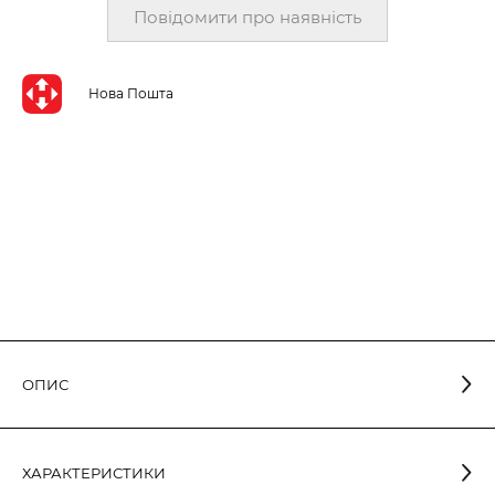
Повідомити про наявність
Нова Пошта
ОПИС
Світлодіодна лампа класичної грушеподібної форми в
ХАРАКТЕРИСТИКИ
алюмопластиковому корпусі з опаловим розсіювачем. Має