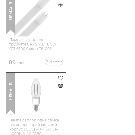
І
Н
Е
М
А
Є
В
Н
А
Я
В
Н
О
С
Т
Лампа світлодіодна
трубчата CRYSTAL Т8 9W
G13 6500K скло T8-002.
89
Повідомити
грн
І
Н
Е
М
А
Є
В
Н
А
Я
В
Н
О
С
Т
Лампа світлодіодна свічка
ретро прозорий скляний
корпус ELECTRUM 5W E14
4000K A-LC-1880