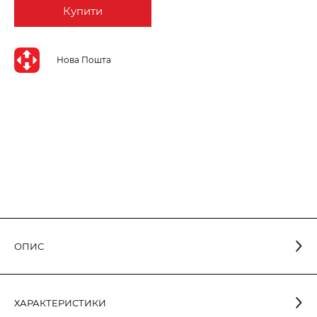
Купити
Нова Пошта
ОПИС
Світлодіодна лампа з опаловим розсіювачем сферичної
ХАРАКТЕРИСТИКИ
форми та світловіддачею більше 90 лм/Вт. В електромережу