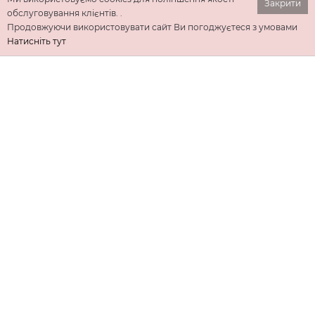
Закрити
обслуговування клієнтів. .
Продовжуючи використовувати сайт Ви погоджуєтеся з умовами
Натисніть тут
ІНФОРМАЦІЯ
ДОДАТКОВО
КОНТАКТИ