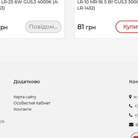
 LR-25 6W GU5.3 4000K (A-
LR-10 MR-16 5 Вт GU5.3 300
33)
LR-1432)
81
Повідомити
Купи
грн
грн
Додатково
Кон
Карта сайту
м.
Особистий Кабінет
+
Контакти
+
сті
s