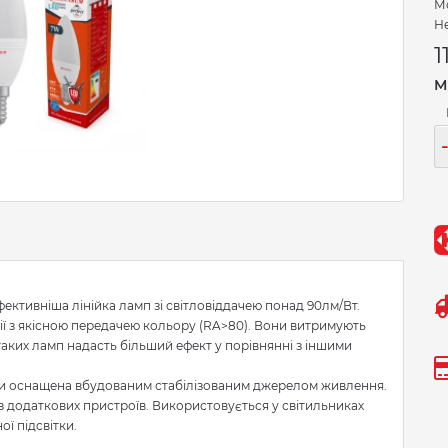
Мо
Не
1
М
фективніша лінійка ламп зі світловіддачею понад 90лм/Вт.
ї з якісною передачею кольору (RA>80). Вони витримують
аких ламп надасть більший ефект у порівнянні з іншими
чки оснащена вбудованим стабілізованим джерелом живлення.
 додаткових пристроїв. Використовується у світильниках
ї підсвітки.