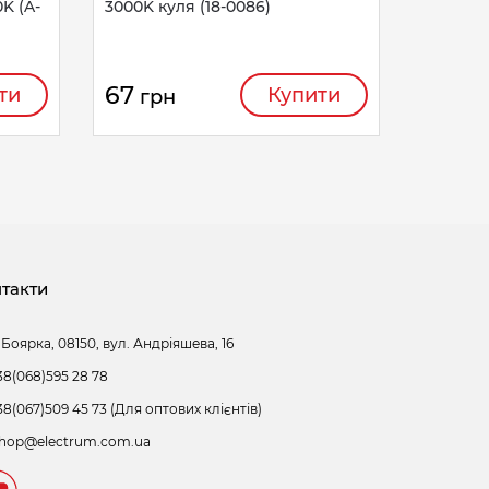
0K (A-
3000K куля (18-0086)
67
ти
Купити
грн
такти
 Боярка, 08150, вул. Андріяшева, 16
38(068)595 28 78
38(067)509 45 73 (Для оптових клієнтів)
hop@electrum.com.ua