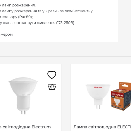
 у ламп розжарення;
а лампу розжарення та у 2 рази - за люмінесцентну;
 кольору (Ra>80);
 діапазоні напруги живлення (175-250В).
имером.
 світлодіодна Electrum
Лампа світлодіодна ELEC