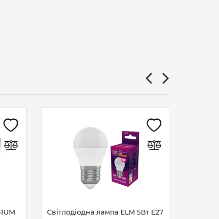
Світлод
4000K к
74
гр
TRUM
Світлодіодна лампа ELM 5Вт E27