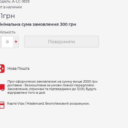
дель: A-LC-1859
т в наличии
11
грн
інімальна сума замовлення 300 грн
Кількість
-
+
Повідомити
Нова Пошта
При оформленні замовлення на сумму вище 2000 грн
доставка - безкоштовна за умови повної передплати.
Замовлення, отримані та підтверджені до 12:00, будуть
відправлені того ж дня.
Карта Visa / Mastercard, безготівковий розрахунок.