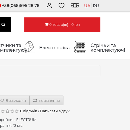
+38(068)595 28 78
UA
RU
0 товар(ів) - 0грн
тчики та
Стрічки та
Електроніка
мплектуючі
комплектуючі
В закладки
порівняння
0 відгуків
/
Написати відгук
иробник:
ELECTRUM
рантія: 12 міс.