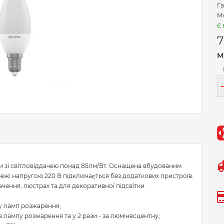
Га
Мо
Є 
М
и зі світловіддачею понад 85лм/Вт. Оснащена вбудованим
жі напругою 220 В підключається без додаткових пристроїв.
чення, люстрах та для декоративної підсвітки.
 у ламп розжарення;
а лампу розжарення та у 2 рази - за люмінесцентну;