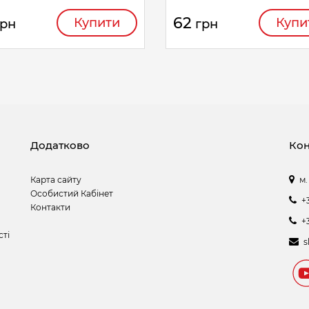
62
Купити
Купи
грн
грн
Додатково
Кон
Карта сайту
м.
Особистий Кабінет
+
Контакти
+
сті
s