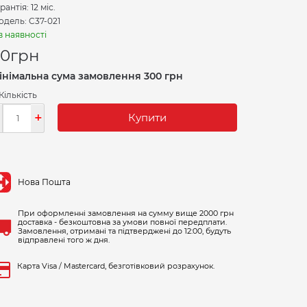
рантія: 12 міс.
дель: C37-021
в наявності
70
грн
інімальна сума замовлення 300 грн
Кількість
-
+
Купити
Нова Пошта
При оформленні замовлення на сумму вище 2000 грн
доставка - безкоштовна за умови повної передплати.
Замовлення, отримані та підтверджені до 12:00, будуть
відправлені того ж дня.
Карта Visa / Mastercard, безготівковий розрахунок.