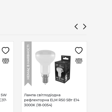
Лампа с
НЕМАЄ В НАЯВНОСТІ
НЕМАЄ В НАЯВНОСТІ
ELECTRU
1428
89
гр
а 5W
Лампа світлодіодна
C37-
рефлекторна ELM R50 5Вт E14
3000K (18-0054)