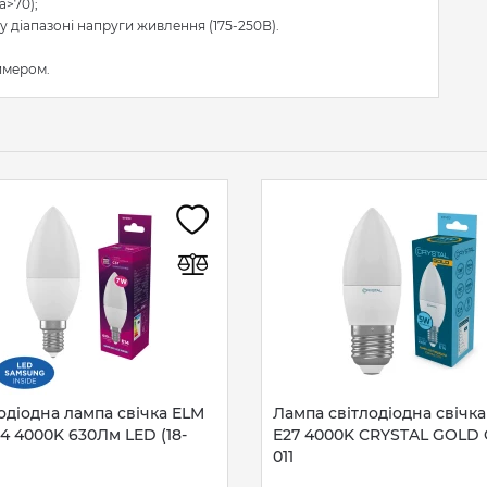
a>70);
 діапазоні напруги живлення (175-250В).
имером.
одіодна лампа свічка ELM
Лампа світлодіодна свічк
4 4000K 630Лм LED (18-
E27 4000K CRYSTAL GOLD 
011