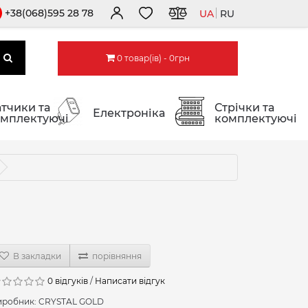
+38(068)595 28 78
UA
RU
0 товар(ів) - 0грн
тчики та
Стрічки та
Електроніка
мплектуючі
комплектуючі
В закладки
порівняння
0 відгуків
/
Написати відгук
иробник:
CRYSTAL GOLD