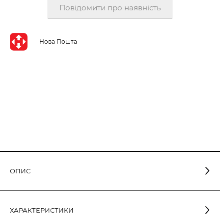
Повідомити про наявність
Нова Пошта
ОПИС
Світлодіодна лампа класичної грушеподібної форми в
ХАРАКТЕРИСТИКИ
алюмопластиковому корпусі з опаловим розсіювачем. Має