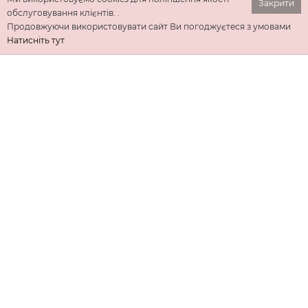
Закрити
обслуговування клієнтів. .
Продовжуючи використовувати сайт Ви погоджуєтеся з умовами
Натисніть тут
ІНФОРМАЦІЯ
ДОДАТКОВО
КОНТАКТИ