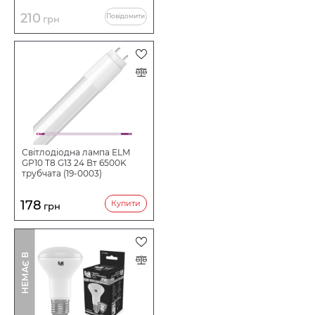
210
Повідомити
грн
Світлодіодна лампа ELM
GP10 T8 G13 24 Вт 6500K
трубчата (19-0003)
178
Купити
грн
І
Н
Е
М
А
Є
В
Н
А
Я
В
Н
О
С
Т