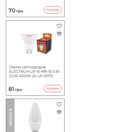
70
Купити
грн
Лампа світлодіодна
ELECTRUM LR-10 MR-16 5 Вт
GU10 4000K (A-LR-0071)
81
Купити
грн
І
Н
Е
М
А
Є
В
Н
А
Я
В
Н
О
С
Т