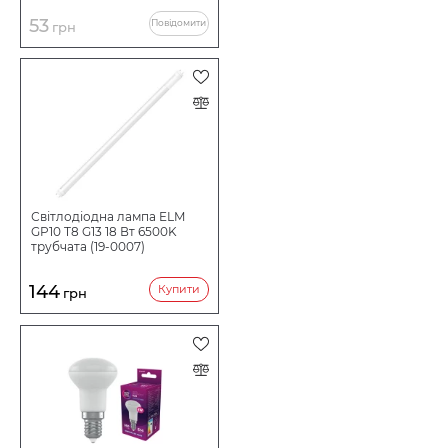
53
Повідомити
грн
Світлодіодна лампа ELM
GP10 T8 G13 18 Вт 6500K
трубчата (19-0007)
144
Купити
грн