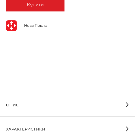
Купити
Нова Пошта
ОПИС
Світлодіодна лампа з матовою колбою у формі свічки зі
ХАРАКТЕРИСТИКИ
світловіддачею понад 78 лм/Вт. Оснащена вбудованим