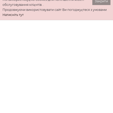
Закрити
обслуговування клієнтів. .
Продовжуючи використовувати сайт Ви погоджуєтеся з умовами
Натисніть тут
ІНФОРМАЦІЯ
ДОДАТКОВО
КОНТАКТИ