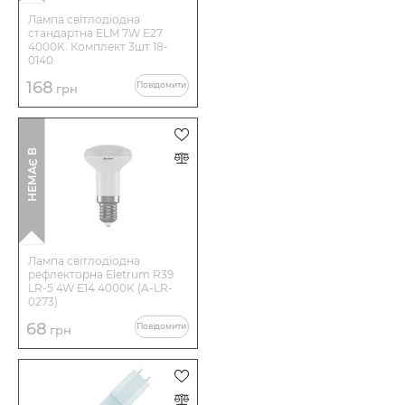
Лампа світлодіодна
стандартна ELM 7W E27
4000K. Комплект 3шт 18-
0140
168
Повідомити
грн
І
Н
Е
М
А
Є
В
Н
А
Я
В
Н
О
С
Т
Лампа світлодіодна
рефлекторна Eletrum R39
LR-5 4W E14 4000K (A-LR-
0273)
68
Повідомити
грн