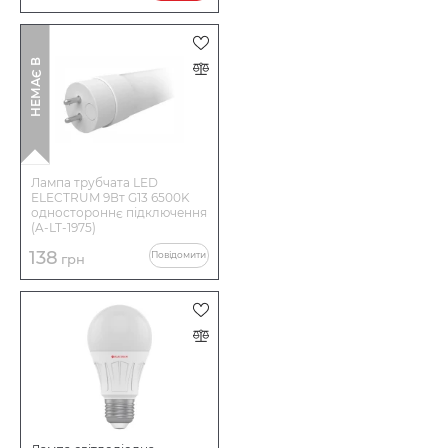
І
Н
Е
М
А
Є
В
Н
А
Я
В
Н
О
С
Т
Лампа трубчата LED
ELECTRUM 9Вт G13 6500K
одностороннє підключення
(A-LT-1975)
138
Повідомити
грн