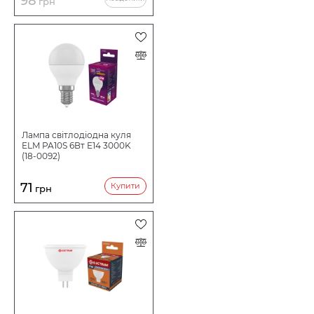
98
грн
Лампа світлодіодна куля
ELM PA10S 6Вт E14 3000K
(18-0092)
71
Купити
грн