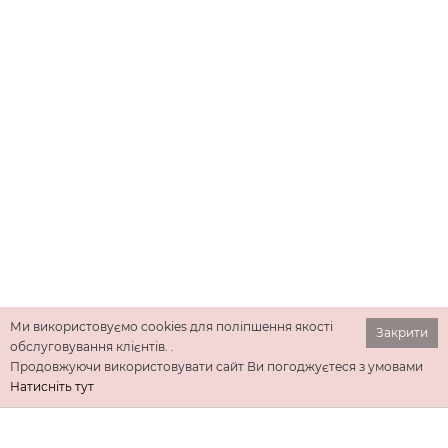
Ми використовуємо cookies для поліпшення якості
Закрити
обслуговування клієнтів. .
Продовжуючи використовувати сайт Ви погоджуєтеся з умовами
Натисніть тут