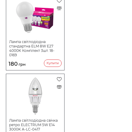
Термін служби ч
25000
діапазоні напруги живлення (175-250В).
Примітка:
Кількість в коробі шт:
50
- лампа не призначена для роботи з електронним
димером.
Лампа світлодіодна
стандартна ELM 8W E27
4000K Комплект 3шт. 18-
0169
180
Купити
грн
Лампа світлодіодна свічка
ретро ELECTRUM 5W E14
3000K A-LC-0417