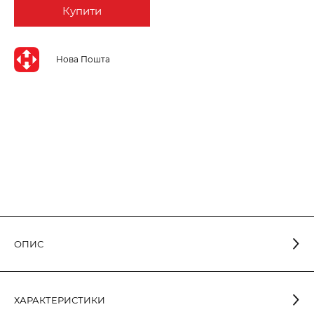
Купити
Нова Пошта
ОПИС
У
місцях
,
де
висувають
високі
вимоги до кольоропередачі
,
рекомендуємо
використовувати
спеці
альні
лампи
серії
ХАРАКТЕРИСТИКИ
з
Спектр
ближче
до сонячного
ELEGANT
RA
>
90
.