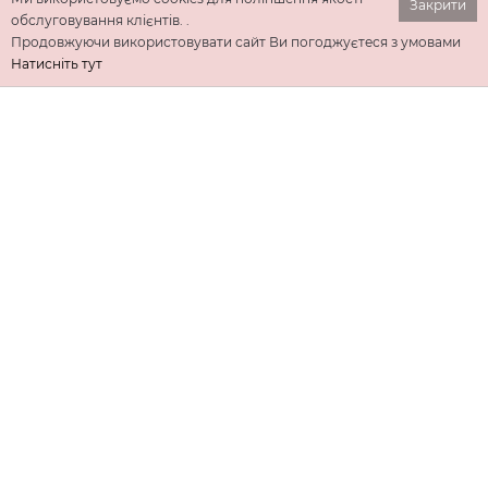
Закрити
обслуговування клієнтів. .
Продовжуючи використовувати сайт Ви погоджуєтеся з умовами
Натисніть тут
ІНФОРМАЦІЯ
ДОДАТКОВО
КОНТАКТИ