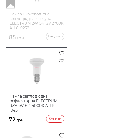
Лампа низковольтна
світлодіодна капсула
ELECTRUM 2W G4 12V 2700K
A-LC-0232
85
Повідомити
грн
Лампа світлодіодна
рефлекторна ELECTRUM
R39 5W E14 4000K A-LR-
1945
72
Купити
грн