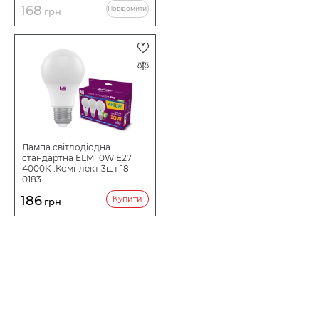
168
Повідомити
грн
Лампа світлодіодна
стандартна ELM 10W E27
4000K .Комплект 3шт 18-
0183
186
Купити
грн