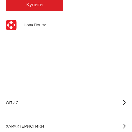
Купити
Нова Пошта
ОПИС
Серія ELEGANT - це лампи з високими світловими
ХАРАКТЕРИСТИКИ
характеристиками та ексклюзивним дизайном корпусу. Всі