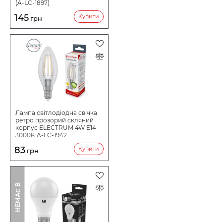
(A-LC-1897)
145
Купити
грн
Лампа світлодіодна свічка
ретро прозорий скляний
корпус ELECTRUM 4W E14
3000K A-LC-1942
83
Купити
грн
І
Н
Е
М
А
Є
В
Н
А
Я
В
Н
О
С
Т