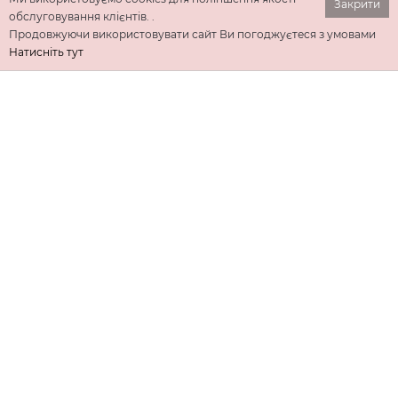
Закрити
обслуговування клієнтів. .
Продовжуючи використовувати сайт Ви погоджуєтеся з умовами
Натисніть тут
ІНФОРМАЦІЯ
ДОДАТКОВО
КОНТАКТИ