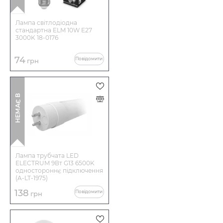
Лампа світлодіодна
стандартна ELM 10W E27
3000K 18-0176
74
Повідомити
грн
І
Н
Е
М
А
Є
В
Н
А
Я
В
Н
О
С
Т
Лампа трубчата LED
ELECTRUM 9Вт G13 6500K
одностороннє підключення
(A-LT-1975)
138
Повідомити
грн