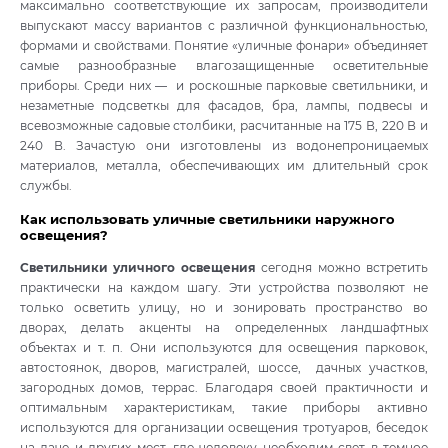
максимально соответствующие их запросам, производители
выпускают массу вариантов с различной функциональностью,
формами и свойствами. Понятие «уличные фонари» объединяет
самые разнообразные влагозащищенные осветительные
приборы. Среди них — и роскошные парковые светильники, и
незаметные подсветкы для фасадов, бра, лампы, подвесы и
всевозможные садовые столбики, расчитанные на 175 В, 220 В и
240 В. Зачастую они изготовлены из водонепроницаемых
материалов, металла, обеспечивающих им длительный срок
службы.
Как использовать уличные светильники наружного
освещения?
Светильники уличного освещения
сегодня можно встретить
практически на каждом шагу. Эти устройства позволяют не
только осветить улицу, но и зонировать пространство во
дворах, делать акценты на определенных ландшафтных
объектах и т. п. Они используются для освещения парковок,
автостоянок, дворов, магистралей, шоссе, дачных участков,
загородных домов, террас. Благодаря своей практичности и
оптимальным характеристикам, такие приборы активно
используются для организации освещения тротуаров, беседок
на даче и других мест, где человеку необходим свет в темное