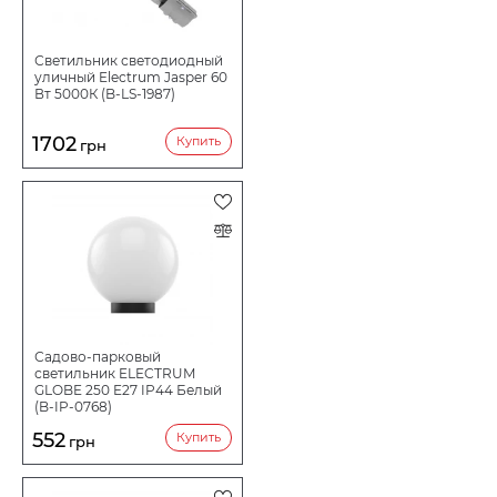
МОДЕЛЬ СВЕТИЛЬНИКА
Светильник светодиодный
уличный Electrum Jasper 60
Вт 5000К (B-LS-1987)
ЦВЕТОВАЯ ТЕМПЕРАТУРА
1702
Купить
грн
МОЩНОСТЬ ВТ
ПРИМЕНЕНИЕ
СТЕПЕНЬ ПЫЛЕВЛАГОЗАЩИТЫ (IP)
Садово-парковый
светильник ELECTRUM
GLOBE 250 E27 IP44 Белый
НАПРЯЖЕНИЕ В
(B-IP-0768)
552
Купить
грн