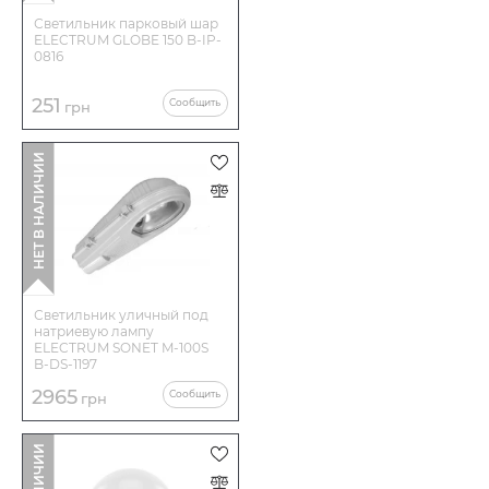
Светильник парковый шар
ELECTRUM GLOBE 150 B-IP-
Корпус – алюминиевый сплав, литье, покрыт порошковой
0816
краской.
251
Сообщить
грн
Крышка – штамповка, алюминиевый сплав, покрыта
НЕТ В НАЛИЧИИ
порошковой краской.
Рефлектор – алюминий.
Рассеиватель – каленое термостойкое стекло.
Светильник уличный под
натриевую лампу
ELECTRUM SONET M-100S
Применение
B-DS-1197
2965
Сообщить
грн
Освещение дорог, улиц, площадей, транспортных развязок
и других открытых территорий.