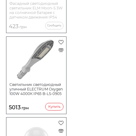
Фасадный светодиодный
светильник ELM Moon-S 3W
на солнечной батарее с
датчиком движения IP54
(26-0119)
423
Сообщить
грн
Светильник светодиодный
уличный ELECTRUM Oxygen
100W 4000К IP65 B-LS-0905
5013
Купить
грн