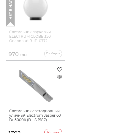
НЕТ В НАЛИЧИИ
Достоинства
Корпус не подвержен коррозии.
Светильник парковый
ELECTRUM GLOBE 350
Опаловый B-IP-0772
Рассеиватель не мутнеет со временем и не меняет цвет в
УФ лучах.
970
Сообщить
грн
Оптический блок не требует регулярного ухода.
Высокая экономичность и продолжительный срок службы.
Удобен в обслуживании.
Светильник светодиодный
уличный Electrum Jasper 60
Вт 5000К (B-LS-1987)
Купить