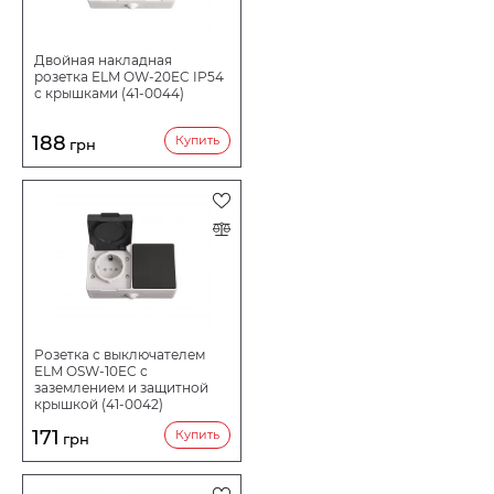
КОЛИЧЕСТВО ГНЕЗД
Двойная накладная
розетка ELM OW-20EC IP54
с крышками (41-0044)
ОСОБЕННОСТИ
188
Купить
грн
ЗАЗЕМЛЕНИЕ
СЕРИЯ
СТЕПЕНЬ ПЫЛЕВЛАГОЗАЩИТЫ (IP)
Розетка с выключателем
ELM OSW-10EC с
заземлением и защитной
НАПРЯЖЕНИЕ В
крышкой (41-0042)
171
Купить
грн