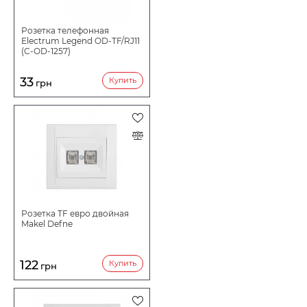
Розетка телефонная
Electrum Legend OD-TF/RJ11
(C-OD-1257)
33
Купить
грн
Розетка TF евро двойная
Makel Defne
122
Купить
грн