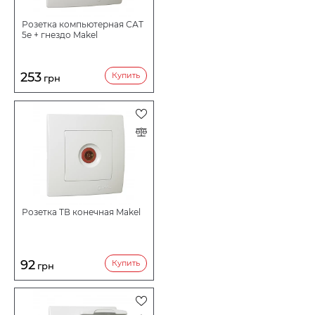
Розетка компьютерная САТ
5e + гнездо Makel
253
Купить
грн
Розетка ТВ конечная Makel
92
Купить
грн