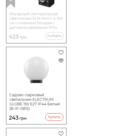
Фасадный светодиодный
светильник ELM Moon-S 3W
на солнечной батарее с
датчиком движения IP54
(26-0119)
423
Сообщить
грн
Садово-парковый
светильник ELECTRUM
GLOBE 150 E27 IP44 Белый
(B-IP-0815)
243
Купить
грн