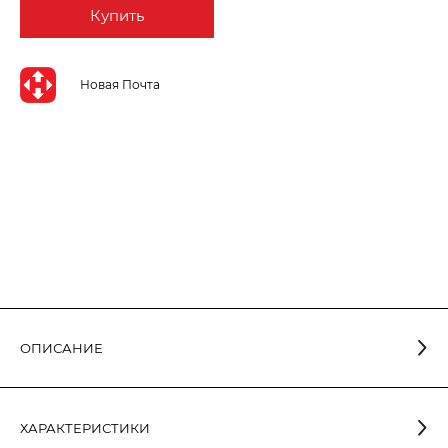
Купить
Новая Почта
ОПИСАНИЕ
Садово-парковый светильник ELECTRUM GLOBE
поможет сделать придомовую территорию светлее, уютнее
ХАРАКТЕРИСТИКИ
и безопаснее в вечернее и ночное время. Он прекрасно