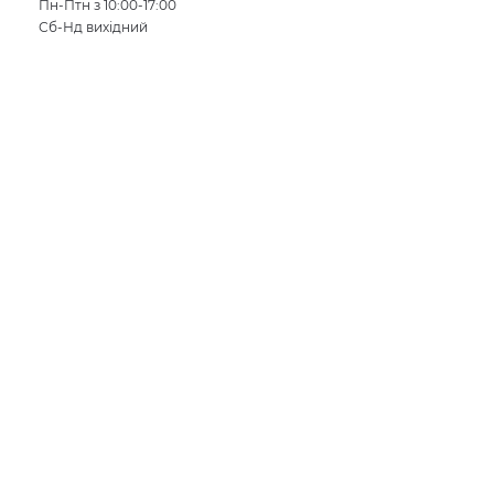
Пн-Птн з 10:00-17:00
Сб-Нд вихідний