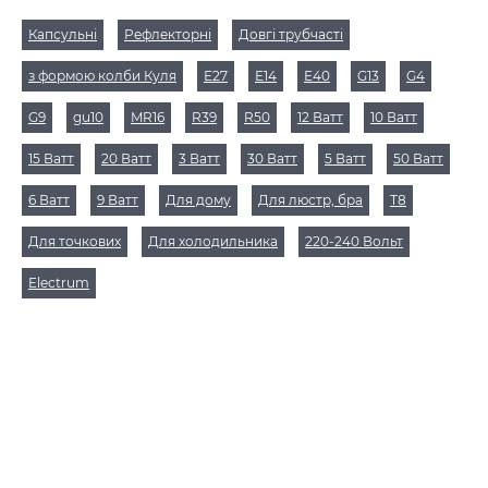
Капсульні
Рефлекторні
Довгі трубчасті
з формою колби Куля
Е27
Е14
Е40
G13
G4
G9
gu10
MR16
R39
R50
12 Ватт
10 Ватт
15 Ватт
20 Ватт
3 Ватт
30 Ватт
5 Ватт
50 Ватт
6 Ватт
9 Ватт
Для дому
Для люстр, бра
Т8
Для точкових
Для холодильника
220-240 Вольт
Electrum