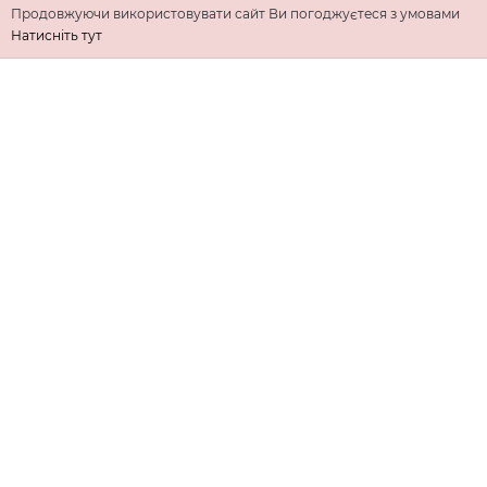
Продовжуючи використовувати сайт Ви погоджуєтеся з умовами
Натисніть тут
ІНФОРМАЦІЯ
ДОДАТКОВО
КОНТАКТИ