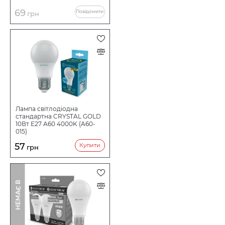
69
Повідомити
грн
Лампа світлодіодна
стандартна CRYSTAL GOLD
10Вт Е27 A60 4000K (A60-
015)
57
Купити
грн
І
Н
Е
М
А
Є
В
Н
А
Я
В
Н
О
С
Т