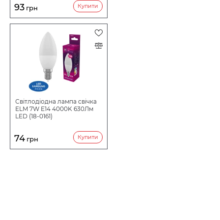
93
Купити
грн
Світлодіодна лампа свічка
ELM 7W E14 4000K 630Лм
LED (18-0161)
74
Купити
грн