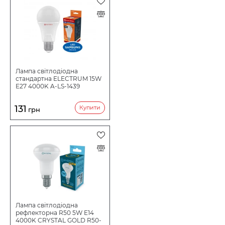
Термін служби ч
20000
Кількість в коробі шт:
50
Лампа світлодіодна
стандартна ELECTRUM 15W
E27 4000K A-LS-1439
131
Купити
грн
Лампа світлодіодна
рефлекторна R50 5W E14
4000K CRYSTAL GOLD R50-