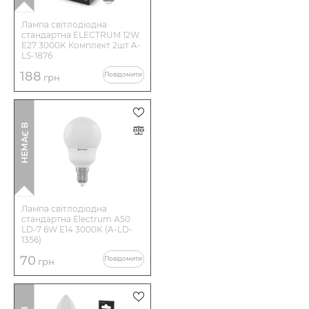
Лампа світлодіодна
стандартна ELECTRUM 12W
E27 3000K Комплект 2шт A-
LS-1876
188
Повідомити
грн
І
Н
Е
М
А
Є
В
Н
А
Я
В
Н
О
С
Т
Лампа світлодіодна
стандартна Electrum А50
LD-7 6W E14 3000K (A-LD-
1356)
70
Повідомити
грн