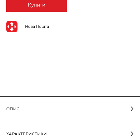
Купити
Нова Пошта
ОПИС
Світлодіодна лампа з матовою колбою у формі свічки та
ХАРАКТЕРИСТИКИ
світловіддачею більше 85 лм/Вт. Оснащена вбудованим