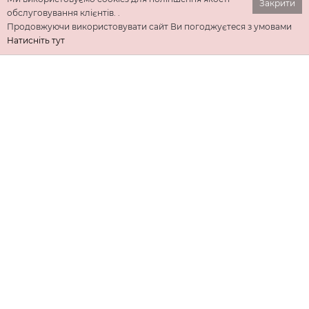
Закрити
обслуговування клієнтів. .
Продовжуючи використовувати сайт Ви погоджуєтеся з умовами
Натисніть тут
ІНФОРМАЦІЯ
ДОДАТКОВО
КОНТАКТИ