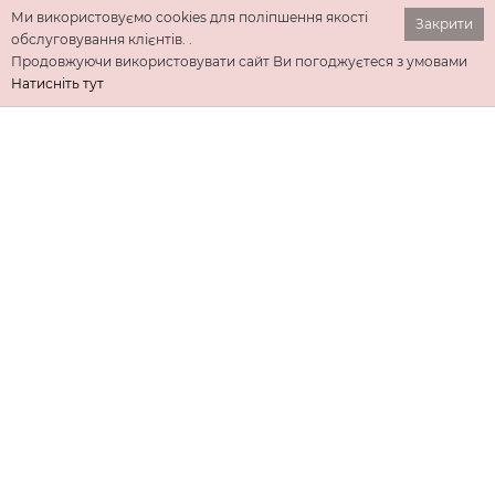
Ми використовуємо cookies для поліпшення якості
Закрити
обслуговування клієнтів. .
Продовжуючи використовувати сайт Ви погоджуєтеся з умовами
Натисніть тут
ІНФОРМАЦІЯ
ДОДАТКОВО
КОНТАКТИ