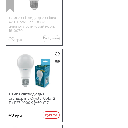
Лампа світлодіодна свічка
PA10L 5W E27 3000K
алюмопластиковий корп.
18-0070
69
Повідомити
грн
Лампа світлодіодна
стандартна Crystal Gold 12
Вт Е27 4000K (A60-017)
62
Купити
грн