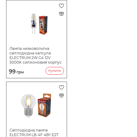
діапазоні напруги живлення (175-250В).
Термін служби ч
25000
Примітка:
Кількість в коробі шт:
50
- лампа не призначена для роботи з електронним
димером.
Лампа низковольтна
світлодіодна капсула
ELECTRUM 2W G4 12V
3000K силіконовий корпус
A-LC-0907
99
Купити
грн
Світлодіодна лампа
ELECTRUM LB-4F 4Вт E27