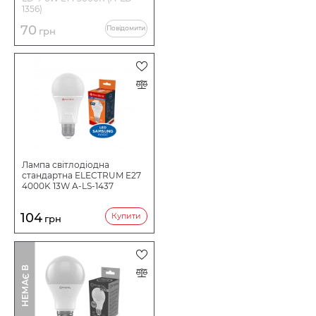
1356)
70
Повідомити
грн
Лампа світлодіодна
стандартна ELECTRUM E27
4000K 13W A-LS-1437
104
Купити
грн
І
Н
Е
М
А
Є
В
Н
А
Я
В
Н
О
С
Т