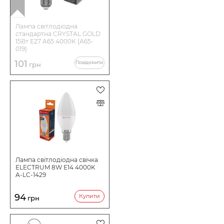
Лампа світлодіодна
стандартна CRYSTAL GOLD
15Вт Е27 A65 4000K (A65-
019)
101
Повідомити
грн
Лампа світлодіодна свічка
ELECTRUM 8W E14 4000K
A-LC-1429
94
Купити
грн