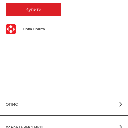
Купити
Нова Пошта
ОПИС
Світлодіодна лампа з прозорою колбою у формі свічки
ХАРАКТЕРИСТИКИ