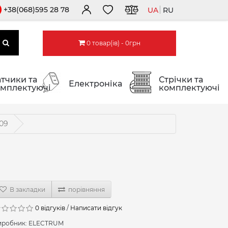
+38(068)595 28 78
UA
RU
0 товар(ів) - 0грн
тчики та
Стрічки та
Електроніка
мплектуючі
комплектуючі
09
В закладки
порівняння
0 відгуків
/
Написати відгук
иробник:
ELECTRUM