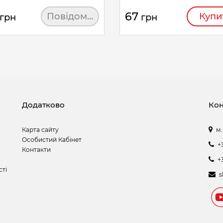
67
Повідомити
Купи
грн
грн
Додатково
Кон
Карта сайту
м.
Особистий Кабінет
+
Контакти
+
сті
s