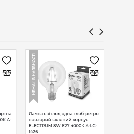
Лампа с
НЕМАЄ В НАЯВНОСТІ
НЕМАЄ В НАЯВНОСТІ
ELECTR
1865
95
гр
артна
Лампа світлодіодна глоб-ретро
0K A-
прозорий скляний корпус
ELECTRUM 8W E27 4000K A-LG-
1426