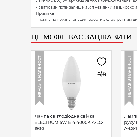
- випромінює комфортне світло з якісною передачею
- світловий потік залишається незмінним в широкому
Примітка:
- лампа не призначена для роботи з електронним д
ЦЕ МОЖЕ ВАС ЗАЦІКАВИТИ
НЕМАЄ В НАЯВНОСТІ
НЕМАЄ В НАЯВНОСТІ
Лампа світлодіодна свічка
Лампа
ELECTRUM 5W E14 4000K A-LC-
руху
1930
A-LS-