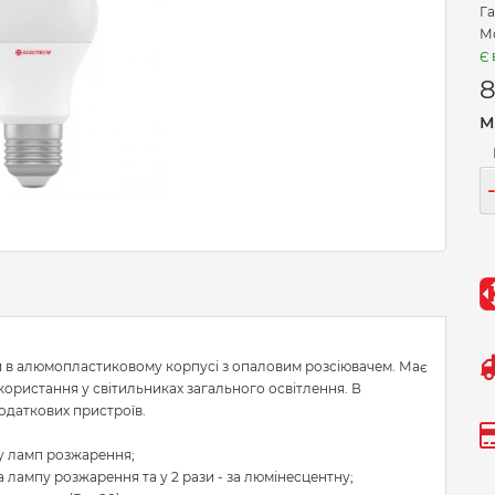
Га
Мо
Є 
М
и в алюмопластиковому корпусі з опаловим розсіювачем. Має
користання у світильниках загального освітлення. В
одаткових пристроїв.
 у ламп розжарення;
а лампу розжарення та у 2 рази - за люмінесцентну;