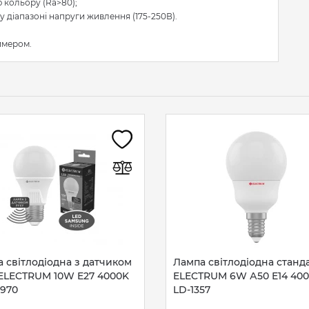
 кольору (Ra>80);
 діапазоні напруги живлення (175-250В).
имером.
 світлодіодна з датчиком
Лампа світлодіодна станд
 ELECTRUM 10W E27 4000K
ELECTRUM 6W А50 E14 400
1970
LD-1357