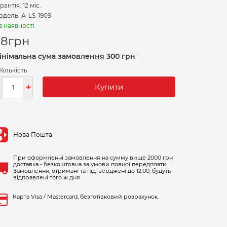
рантія: 12 міс.
дель: A-LS-1909
в наявності
88
грн
інімальна сума замовлення 300 грн
Кількість
-
+
Купити
Нова Пошта
При оформленні замовлення на сумму вище 2000 грн
доставка - безкоштовна за умови повної передплати.
Замовлення, отримані та підтверджені до 12:00, будуть
відправлені того ж дня.
Карта Visa / Mastercard, безготівковий розрахунок.