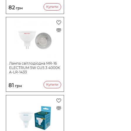
82
Купити
грн
Лампа світлодіодна MR-16
ELECTRUM 5W GU5.3 4000K
A-LR-1433
81
Купити
грн