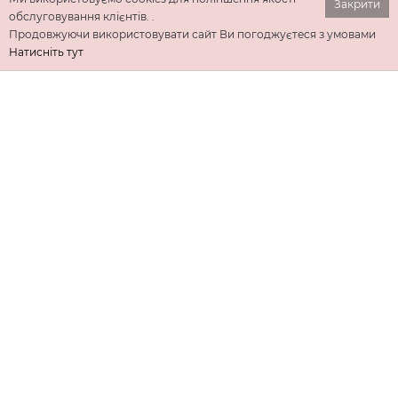
Закрити
обслуговування клієнтів. .
Продовжуючи використовувати сайт Ви погоджуєтеся з умовами
Натисніть тут
ІНФОРМАЦІЯ
ДОДАТКОВО
КОНТАКТИ