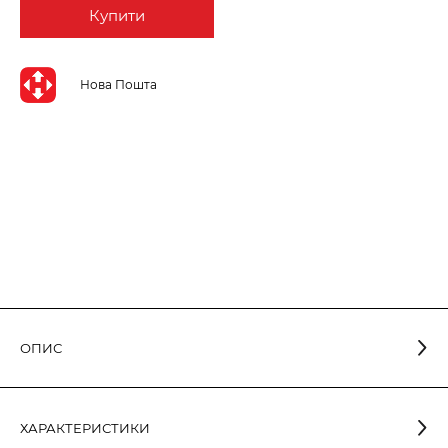
Купити
Нова Пошта
ОПИС
Світлодіодна лампа
ELECTRUM LR-10 MR-16 5Вт GU5.3
- це простий і зручний спосіб зробити освітлення у
3000K
ХАРАКТЕРИСТИКИ
вашому домі або робочому просторі комфортним та