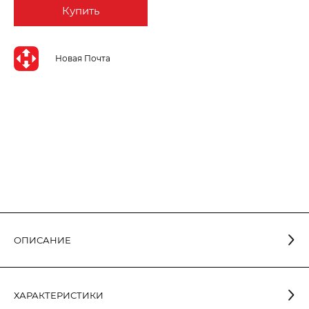
Купить
Новая Почта
ОПИСАНИЕ
Лампа светодиодная стандартная ELECTRUM 9,5W E27
3000K A-LS-1909 отличается долгим сроком службы (25000
ХАРАКТЕРИСТИКИ
часов), что в 30 раз больше, чем у аналогичных по световым