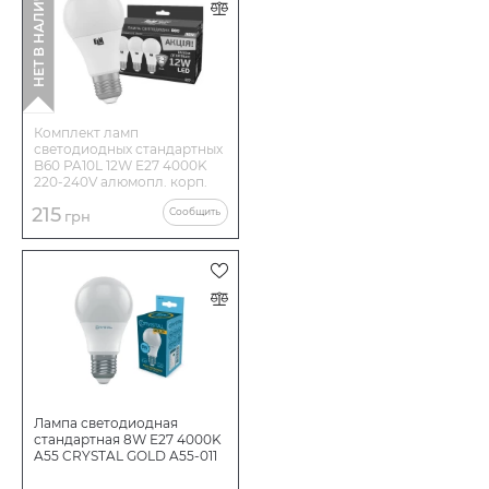
НЕТ В НАЛИЧИИ
Комплект ламп
светодиодных стандартных
B60 PA10L 12W E27 4000K
220-240V алюмопл. корп.
3шт. 18-0142
215
Сообщить
грн
Лампа светодиодная
стандартная 8W Е27 4000K
A55 CRYSTAL GOLD A55-011