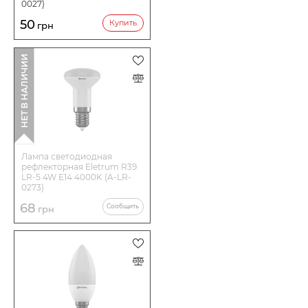
0027)
50
Купить
грн
НЕТ В НАЛИЧИИ
Лампа светодиодная
рефлекторная Eletrum R39
LR-5 4W E14 4000K (A-LR-
0273)
68
Сообщить
грн