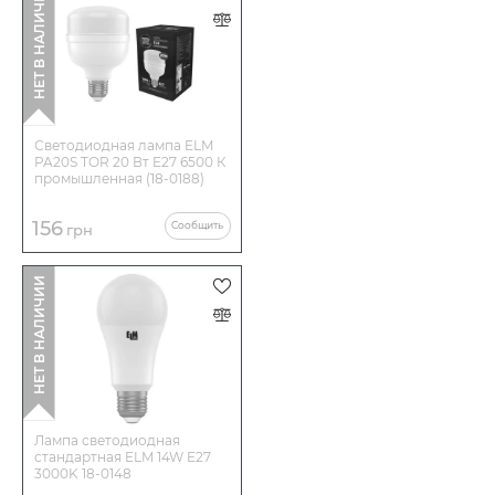
НЕТ В НАЛИЧИИ
Светодиодная лампа ELM
PA20S TOR 20 Вт E27 6500 К
промышленная (18-0188)
156
Сообщить
грн
НЕТ В НАЛИЧИИ
Лампа светодиодная
стандартная ELM 14W E27
3000K 18-0148