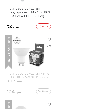
Лампа светодиодная
стандартная ELM PA10S B60
10Вт E27 4000K (18-0177)
74
Купить
грн
НЕТ В НАЛИЧИИ
Лампа светодиодная MR-16
ELECTRUM 5W GU10 3000K
A-LR-1442
104
Сообщить
грн