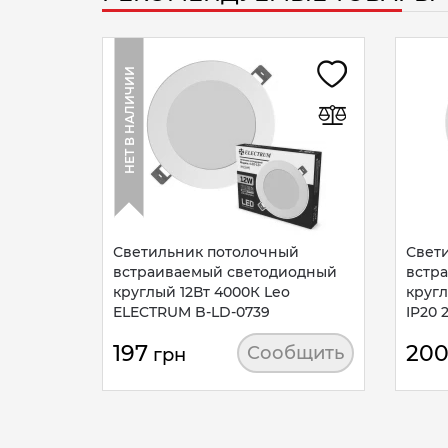
НЕТ В НАЛИЧИИ
Светильник потолочный
Свет
встраиваемый светодиодный
встр
круглый 12Вт 4000К Leo
кругл
ELECTRUM B-LD-0739
IP20 
197
20
Сообщить
грн