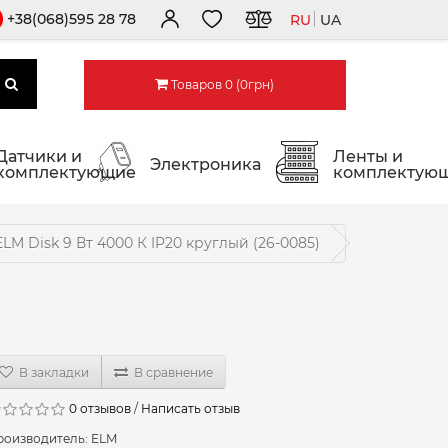
+38(068)595 28 78
RU
UA
Товаров 0 (0грн)
Датчики и
Ленты и
Электроника
комплектующие
комплектую
 Disk 9 Вт 4000 К IP20 круглый (26-0085)
В закладки
В сравнение
0 отзывов
/
Написать отзыв
роизводитель:
ELM