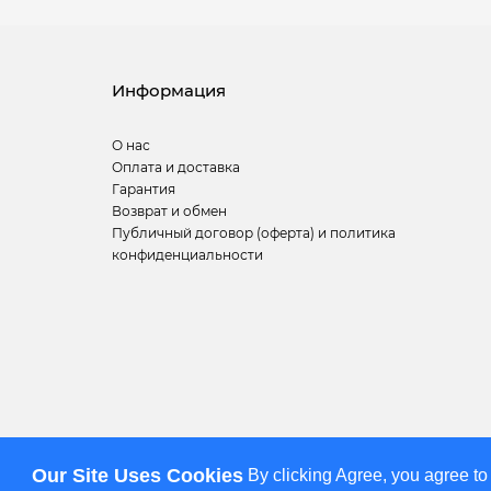
Информация
О нас
Оплата и доставка
Гарантия
Возврат и обмен
Публичный договор (оферта) и политика
конфиденциальности
Мы используем cookies для улучшения качества обслуживания клиент
Our Site Uses Cookies
By clicking Agree, you agree to