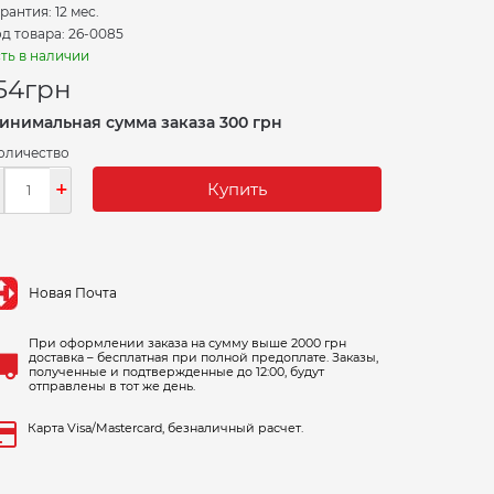
рантия: 12 мес.
д товара: 26-0085
ть в наличии
54
грн
инимальная сумма заказа 300 грн
оличество
-
+
Купить
Новая Почта
При оформлении заказа на сумму выше 2000 грн
доставка – бесплатная при полной предоплате. Заказы,
полученные и подтвержденные до 12:00, будут
отправлены в тот же день.
Карта Visa/Mastercard, безналичный расчет.