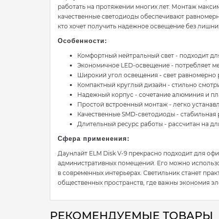
работать на протяжении многих лет. Монтаж максим
качественные светодиоды обеспечивают равномерно
кто хочет получить надежное освещение без лишних
Особенности:
Комфортный нейтральный свет - подходит дл
Экономичное LED-освещение - потребляет м
Широкий угол освещения - свет равномерно
Компактный круглый дизайн - стильно смотр
Надежный корпус - сочетание алюминия и пл
Простой встроенный монтаж - легко устанав
Качественные SMD-светодиоды - стабильная р
Длительный ресурс работы - рассчитан на д
Сфера применения:
Даунлайт ELM Disk V-9 прекрасно подходит для офис
административных помещений. Его можно использо
в современных интерьерах. Светильник станет пра
общественных пространств, где важны экономия эл
РЕКОМЕНДУЕМЫЕ ТОВАРЫ