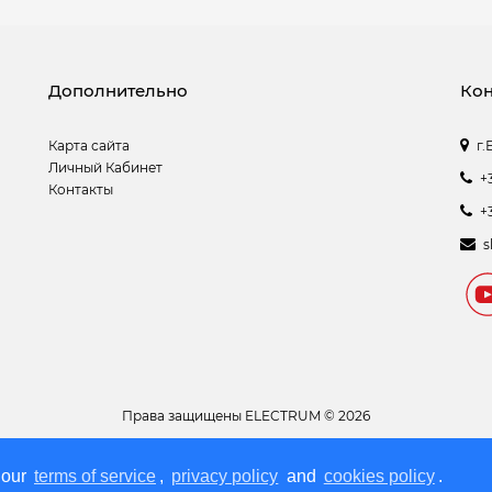
Дополнительно
Кон
Карта сайта
г.
Личный Кабинет
+
Контакты
+
s
Права защищены
ELECTRUM © 2026
ов. .
 our
terms of service
,
privacy policy
and
cookies policy
.