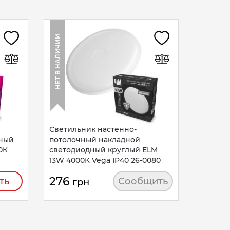
Светил
ELM Veg
НЕТ В НАЛИЧИИ
круглый
693
г
Светильник настенно-
дный
потолочный накладной
0К
светодиодный круглый ELM
13W 4000К Vega IP40 26-0080
276
ть
Сообщить
грн