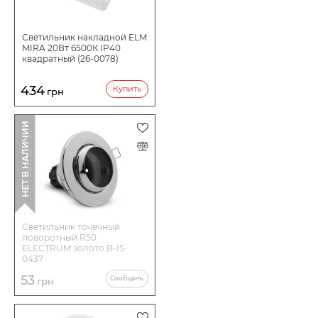
Светильник накладной ELM
MIRA 20Вт 6500К IP40
квадратный (26-0078)
434
Купить
грн
НЕТ В НАЛИЧИИ
Светильник точечный
поворотный R50
ELECTRUM золото B-IS-
0437
53
Сообщить
грн