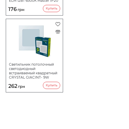
ELM 12Вт 6500К Master IP20
26-0070
176
Купить
грн
Светильник потолочный
светодиодный
встраиваемый квадратный
CRYSTAL GIACINT- 9W
4000K (2 шт.) ..DNL-007
262
Купить
грн