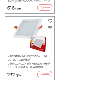
ELM 30Вт 6500К MIRA IP40
26-0079
616
Купить
грн
Светильник потолочный
встраиваемый
светодиодный квадратный
ELECTRUM 12Вт 4000К
QUADRO M B-LD-1961
232
Купить
грн