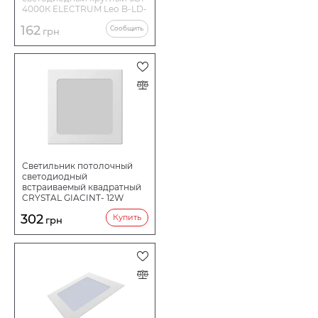
4000К ELECTRUM Leo B-LD-
0735
162
Сообщить
грн
Светильник потолочный
светодиодный
встраиваемый квадратный
CRYSTAL GIACINT- 12W
4000K (2 шт.) ..DNL-008
302
Купить
грн