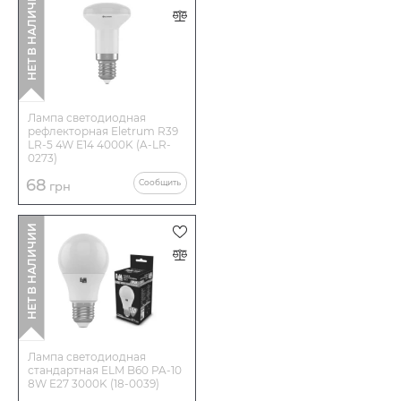
НЕТ В НАЛИЧИИ
Лампа светодиодная
рефлекторная Eletrum R39
LR-5 4W E14 4000K (A-LR-
0273)
68
Сообщить
грн
НЕТ В НАЛИЧИИ
Лампа светодиодная
стандартная ELM B60 PA-10
8W E27 3000K (18-0039)