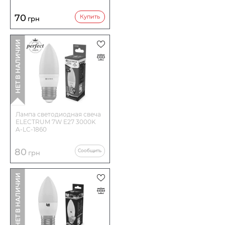
70
Купить
грн
НЕТ В НАЛИЧИИ
Лампа светодиодная свеча
ELECTRUM 7W E27 3000K
A-LC-1860
80
Сообщить
грн
НЕТ В НАЛИЧИИ