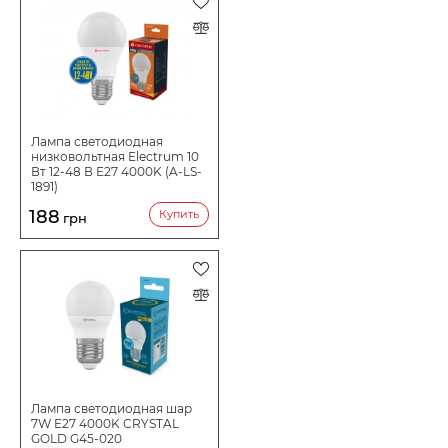
Цвет стекла
Опаловый
Высота, мм
67
Ширина, мм
39
Срок службы ч
25000
Лампа светодиодная
Количество в
100
низковольтная Electrum 10
коробе шт:
Вт 12-48 В E27 4000K (A-LS-
1891)
188
Купить
грн
Лампа светодиодная шар
7W E27 4000K CRYSTAL
GOLD G45-020