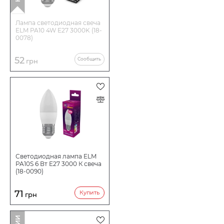
Лампа светодиодная свеча
ELM PA10 4W E27 3000K (18-
0078)
52
Сообщить
грн
Светодиодная лампа ELM
PA10S 6 Вт E27 3000 К свеча
(18-0090)
71
Купить
грн