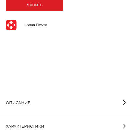
Купить
Новая Почта
ОПИСАНИЕ
Лампа светодиодная рефлекторная R39 LR-5 5W E14 4000K
в алюмопластиковом корпусе A-LR-1945 имеет
ХАРАКТЕРИСТИКИ
грибовидную форму колбы с опаловым стеклом. Эта LED