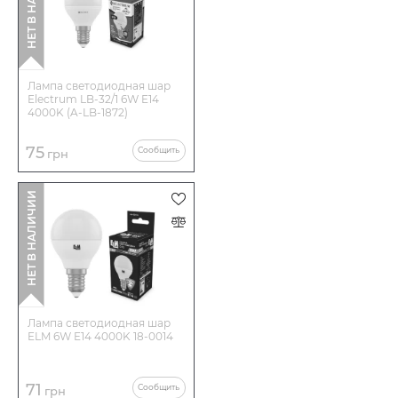
НЕТ В НАЛИЧИИ
Лампа светодиодная шар
Electrum LB-32/1 6W E14
4000K (A-LB-1872)
75
Сообщить
грн
НЕТ В НАЛИЧИИ
Лампа светодиодная шар
ELM 6W E14 4000K 18-0014
71
Сообщить
грн