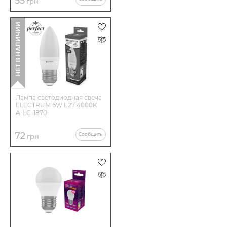
55
грн
НЕТ В НАЛИЧИИ
Лампа светодиодная свеча
ELECTRUM 6W E27 4000K
A-LC-1870
72
Сообщить
грн