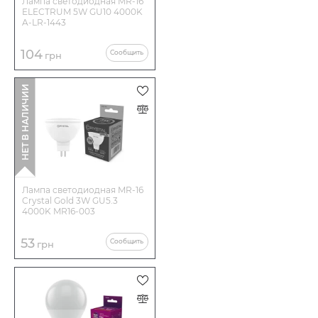
Лампа светодиодная MR-16
ELECTRUM 5W GU10 4000K
A-LR-1443
104
Сообщить
грн
НЕТ В НАЛИЧИИ
Лампа светодиодная MR-16
Crystal Gold 3W GU5.3
4000K MR16-003
53
Сообщить
грн