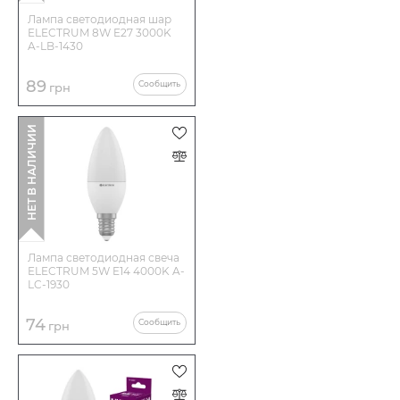
Лампа светодиодная шар
ELECTRUM 8W E27 3000K
A-LB-1430
89
Сообщить
грн
НЕТ В НАЛИЧИИ
Лампа светодиодная свеча
ELECTRUM 5W E14 4000K A-
LC-1930
74
Сообщить
грн