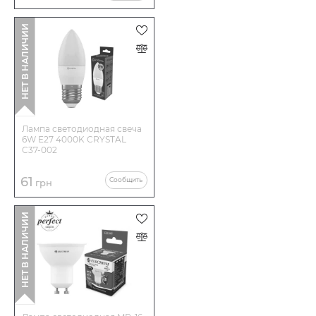
НЕТ В НАЛИЧИИ
Лампа светодиодная свеча
6W E27 4000K CRYSTAL
C37-002
61
Сообщить
грн
НЕТ В НАЛИЧИИ