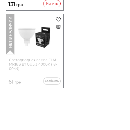
131
Купить
грн
НЕТ В НАЛИЧИИ
Светодиодная лампа ELM
MR16 3 Вт GU5.3 4000K (18-
0044)
61
Сообщить
грн