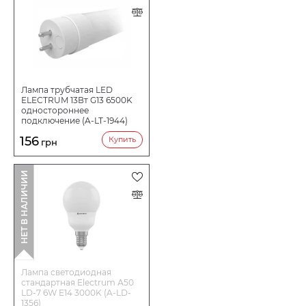
Лампа трубчатая LED
ELECTRUM 13Вт G13 6500K
одностороннее
подключение (A-LT-1944)
156
Купить
грн
НЕТ В НАЛИЧИИ
Лампа светодиодная
стандартная Electrum А50
LD-7 6W E14 3000K (A-LD-
1356)