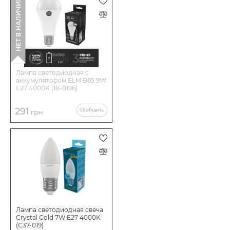
НЕТ В НАЛИЧИИ
Количество в коробе шт:
100
Лампа светодиодная c
аккумулятором ELM B65 9W
E27 4000K (18-0196)
291
Сообщить
грн
Лампа светодиодная свеча
Crystal Gold 7W E27 4000K
(C37-019)