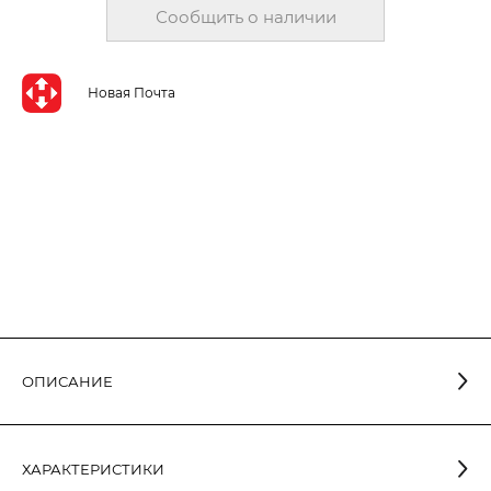
Сообщить о наличии
Новая Почта
ОПИСАНИЕ
Лампа светодиодная шар ELM 5W E14 4000K 18-0046 имеет
опаловую колбу шарообразной формы и выпускается с
ХАРАКТЕРИСТИКИ
узким цоколем типа E14. Среди всех разновидностей