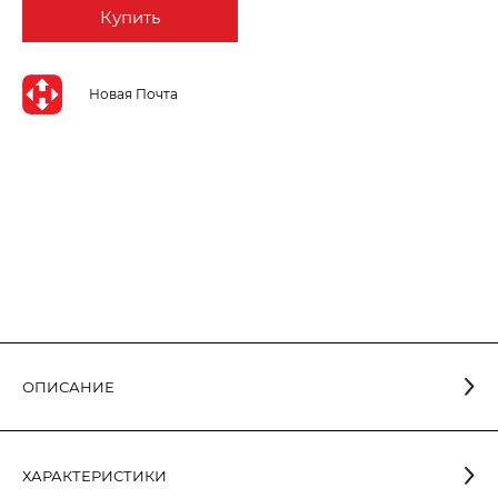
Купить
Новая Почта
ОПИСАНИЕ
Лампа светодиодная шар 5W E27 4000K G45-012 имеет ряд
ключевых преимуществ перед такой разновидностью, как
ХАРАКТЕРИСТИКИ
лампочки накаливания. Прежде всего это низкое