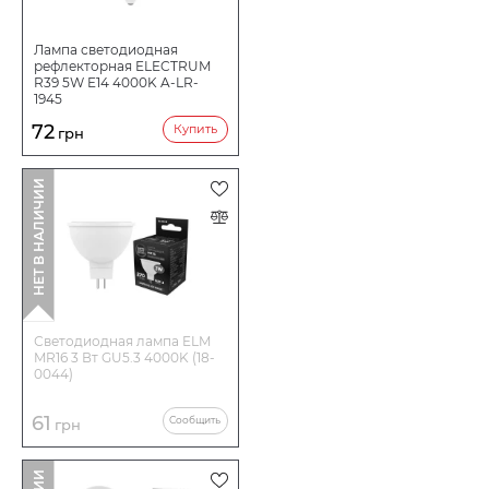
Лампа светодиодная
рефлекторная ELECTRUM
R39 5W E14 4000K A-LR-
1945
72
Купить
грн
НЕТ В НАЛИЧИИ
Светодиодная лампа ELM
MR16 3 Вт GU5.3 4000K (18-
0044)
61
Сообщить
грн