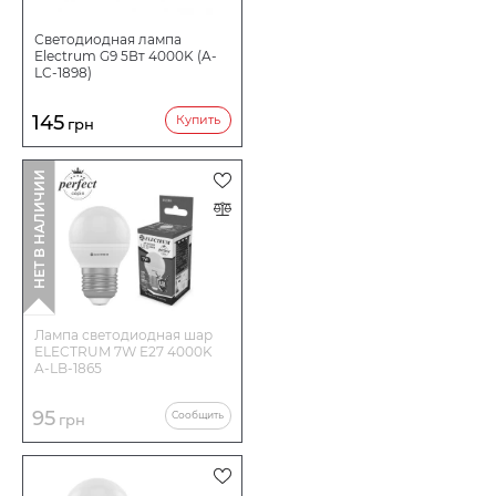
Светодиодная лампа
Electrum G9 5Вт 4000K (A-
LC-1898)
145
Купить
грн
НЕТ В НАЛИЧИИ
Лампа светодиодная шар
ELECTRUM 7W E27 4000K
A-LB-1865
95
Сообщить
грн