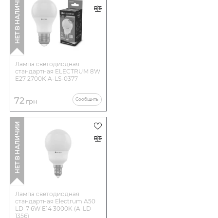
НЕТ В НАЛИЧИИ
Лампа светодиодная
стандартная ELECTRUM 8W
E27 2700K A-LS-0377
72
Сообщить
грн
НЕТ В НАЛИЧИИ
Лампа светодиодная
стандартная Electrum А50
LD-7 6W E14 3000K (A-LD-
1356)