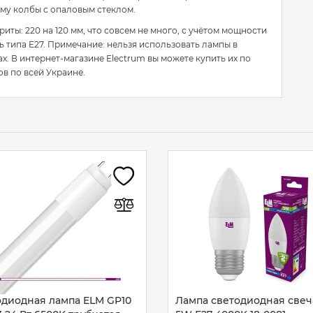
рму колбы с опаловым стеклом.
иты: 220 на 120 мм, что совсем не много, с учётом мощности
 типа E27. Примечание: нельзя использовать лампы в
. В интернет-магазине Electrum вы можете купить их по
ов по всей Украине.
одиодная лампа ELM GP10
Лампа светодиодная свеч