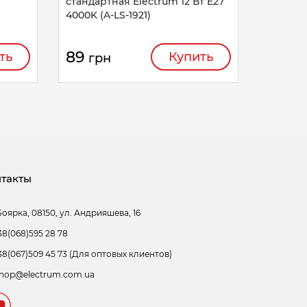
стандартная Electrum 12 Вт E27
4000K (A-LS-1921)
89
ть
Купить
грн
такты
Боярка, 08150, ул. Андрияшева, 16
38(068)595 28 78
38(067)509 45 73 (Для оптовых клиентов)
hop@electrum.com.ua