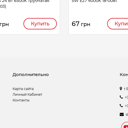
3 24 Вт 6500K трубчатая
5W E27 4000K 18-0081
003)
67
Купить
Купи
грн
грн
Дополнительно
Кон
Карта сайта
г.
Личный Кабинет
+
Контакты
+
s