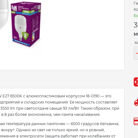
Га
Ко
Ес
3
М
К
E27 6500K с алюмопластиковым корпусом 18-0190 — это
дприятий и складских помещений. Её мощность составляет
 3550 lm при светоотдаче свыше 93 лм/Вт. Таким образом, при
 в 8 раз более экономична, чем лампа накаливания.
овая температура данных лампочек — 6500 градусов Кельвина,
вокруг. Однако их свет не только яркий, но и ровный,
жения в электросети (защита работает при колебаниях от