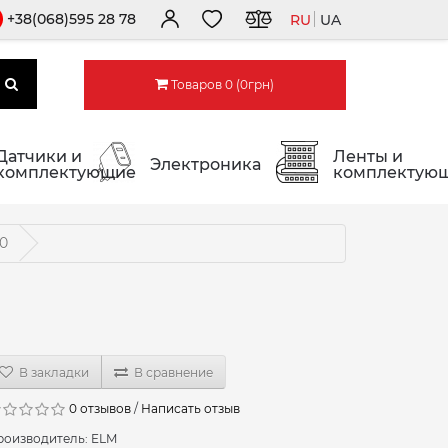
+38(068)595 28 78
RU
UA
Товаров 0 (0грн)
Датчики и
Ленты и
Электроника
комплектующие
комплектую
0
В закладки
В сравнение
0 отзывов
/
Написать отзыв
роизводитель:
ELM