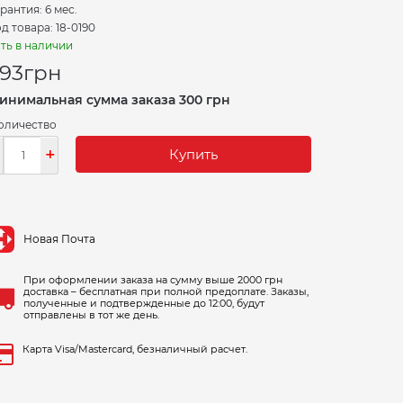
рантия: 6 мес.
д товара: 18-0190
ть в наличии
93
грн
инимальная сумма заказа 300 грн
оличество
-
+
Купить
Новая Почта
При оформлении заказа на сумму выше 2000 грн
доставка – бесплатная при полной предоплате. Заказы,
полученные и подтвержденные до 12:00, будут
отправлены в тот же день.
Карта Visa/Mastercard, безналичный расчет.