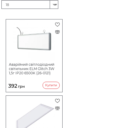
ДІАМЕТР (ШИРИНА), ММ
МОДЕЛЬ СВІТИЛЬНИКА
ОСОБЛИВОСТІ
КОЛІРНА ТЕМПЕРАТУРА
Аварійний світлодіодний
світильник ELM Glitch 3W
1,5г IP20 6500K (26-0121)
ПОТУЖНІСТЬ ВТ
392
Купити
грн
ЗАСТОСУВАННЯ
СТУПІНЬ ПИЛЕВОЛОГОЗАХИСТУ
СВІТЛОВИЙ ПОТІК LM