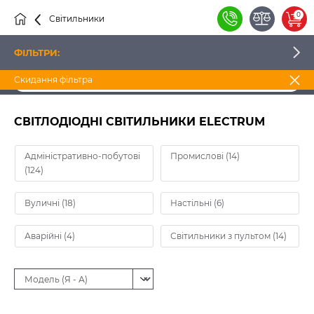
0
Світильники
Світлодіодні світильники Electrum
ФІЛЬТРИ:
Скидання фільтра
ЦІНА
СВІТЛОДІОДНІ СВІТИЛЬНИКИ ELECTRUM
ВИРОБНИК
ELECTRUM
Адміністративно-побутові
Промислові (14)
(124)
НАЯВНІСТЬ
Вуличні (18)
Настільні (6)
Аварійні (4)
Світильники з пультом (14)
ФОРМА СВІТИЛЬНИКА
СПОСІБ МОНТАЖУ