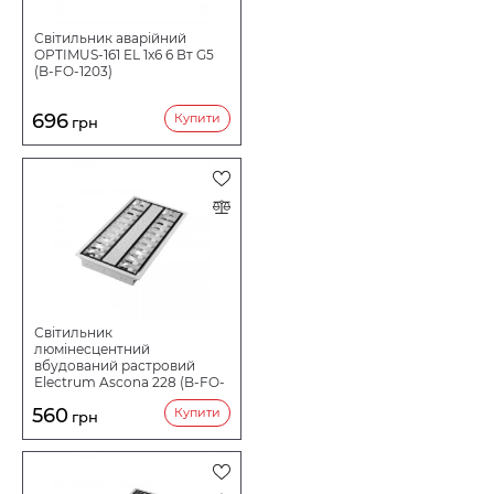
Світильник аварійний
OPTIMUS-161 EL 1x6 6 Вт G5
(B-FO-1203)
696
Купити
грн
Світильник
люмінесцентний
вбудований растровий
Electrum Ascona 228 (B-FO-
1139)
560
Купити
грн