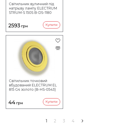
Світильник вуличний під
натрієву лампу ELECTRUM
STRUM-S 150S B-DS-1180
2593
Купити
грн
Світильник точковий
вбудований ELECTRUM EL
815 G4 золото (B-HS-0543)
44
Купити
грн
>
1
2
3
4