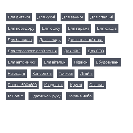
Для дитячої
Для кухні
Для ванної
Для спальні
Для коридору
Для офісу
Для гаража
Для сходів
Для балкона
Для складу
Для натяжної стелі
Для торгового освітлення
Для ЖКГ
Для СТО
Для автомийки
Для вітальні
Підвісні
Вбудовувані
Накладні
Консольні
Точкові
Лінійні
Панелі 600х600
Квадратні
Круглі
Овальні
12 Вольт
З датчиком руху
Зоряне небо