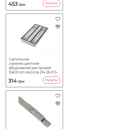
453
Купити
грн
Світильник
люмінесцентний
вбудований растровий
Electrum Ascona 214 (B-FO-
1137)
314
Купити
грн