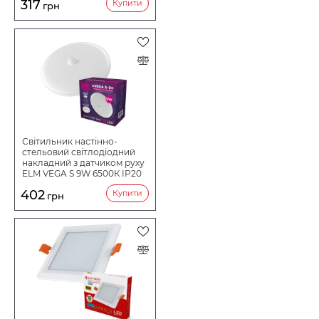
317
Купити
грн
Світильник настінно-
стельовий світлодіодний
накладний з датчиком руху
ELM VEGA S 9W 6500К IP20
26-0124
402
Купити
грн