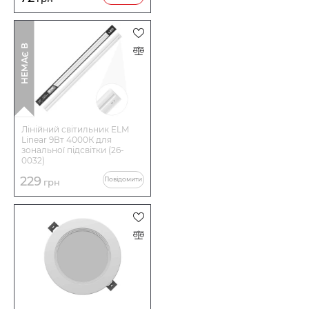
І
Н
Е
М
А
Є
В
Н
А
Я
В
Н
О
С
Т
Лінійний світильник ELM
Linear 9Вт 4000К для
зональної підсвітки (26-
0032)
229
Повідомити
грн