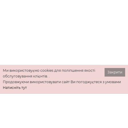
Ми використовуємо cookies для поліпшення якості
Закрити
обслуговування клієнтів. .
Продовжуючи використовувати сайт Ви погоджуєтеся з умовами
Натисніть тут
ІНФОРМАЦІЯ