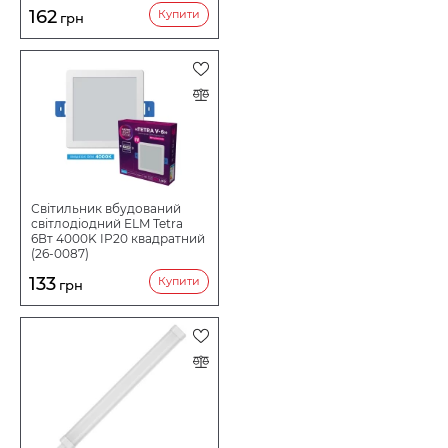
162
Купити
грн
Світильник вбудований
світлодіодний ELM Tetra
6Вт 4000K IP20 квадратний
(26-0087)
133
Купити
грн