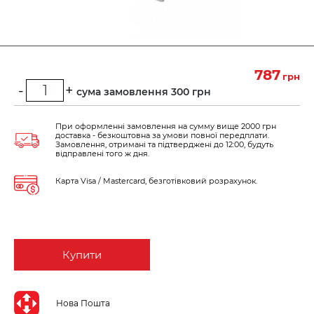
787
грн
-
+
Мінімальна сума замовлення 300 грн
При оформленні замовлення на сумму вище 2000 грн
доставка - безкоштовна за умови повної передплати.
Замовлення, отримані та підтверджені до 12:00, будуть
відправлені того ж дня.
Карта Visa / Mastercard, безготівковий розрахунок.
Купити
Нова Пошта