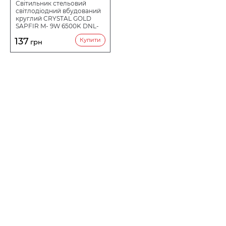
Світильник стельовий
світлодіодний вбудований
круглий CRYSTAL GOLD
SAPFIR M- 9W 6500K DNL-
026
137
Купити
грн