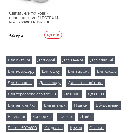
Світильник точковий
неповоротний ELECTRUM
MR11 нікель B-HS-0811
34
Купити
грн
Для дитячої
Для кухні
Для ванної
Для спальні
Для коридору
Для офісу
Для гаража
Для сходів
Для балкона
Для складу
Для натяжної стелі
Для торгового освітлення
Для ЖКГ
Для СТО
Для автомийки
Для вітальні
Підвісні
Вбудовувані
Накладні
Консольні
Точкові
Лінійні
Панелі 600х600
Квадратні
Круглі
Овальні