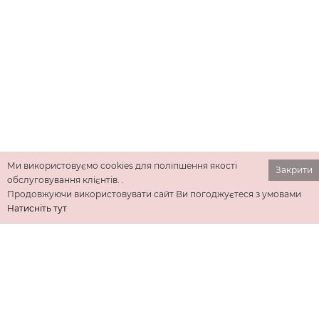
Ми використовуємо cookies для поліпшення якості
Закрити
обслуговування клієнтів. .
Продовжуючи використовувати сайт Ви погоджуєтеся з умовами
Натисніть тут
ІНФОРМАЦІЯ