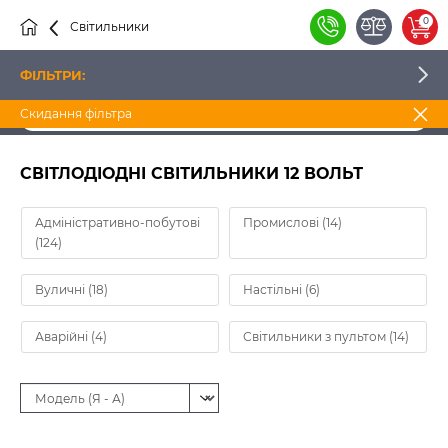
0
Світильники
Світлодіодні світильники 12 Вольт
ФІЛЬТРИ:
Скидання фільтра
ЦІНА
СВІТЛОДІОДНІ СВІТИЛЬНИКИ 12 ВОЛЬТ
ВИРОБНИК
Адміністративно-побутові
Промислові (14)
(124)
НАЯВНІСТЬ
Вуличні (18)
Настільні (6)
Аварійні (4)
Світильники з пультом (14)
ФОРМА СВІТИЛЬНИКА
СПОСІБ МОНТАЖУ