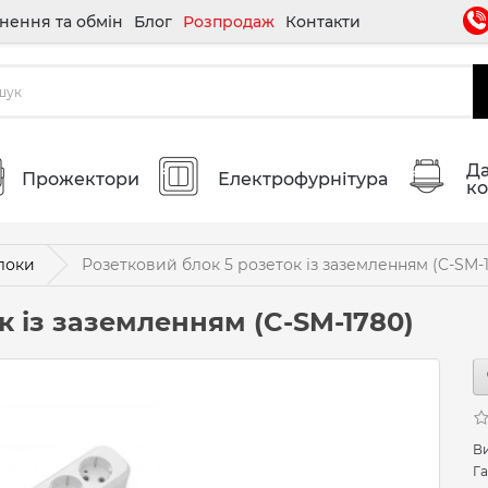
нення та обмін
Блог
Розпродаж
Контакти
Да
Прожектори
Електрофурнітура
ко
локи
Розетковий блок 5 розеток із заземленням (C-SM-
к із заземленням (C-SM-1780)
В
Га