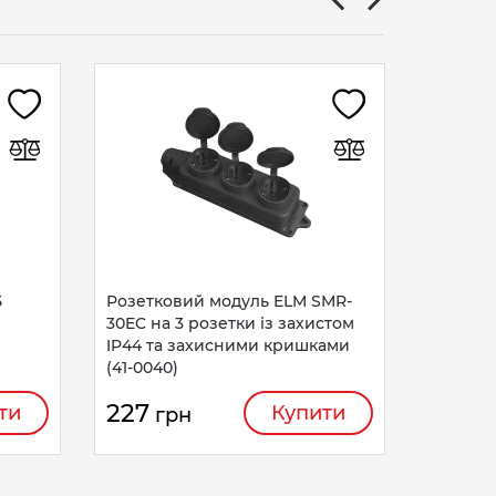
Розетк
розетки
1778)
117
гр
5
Розетковий модуль ELM SMR-
30EC на 3 розетки із захистом
IP44 та захисними кришками
(41-0040)
227
ти
Купити
грн