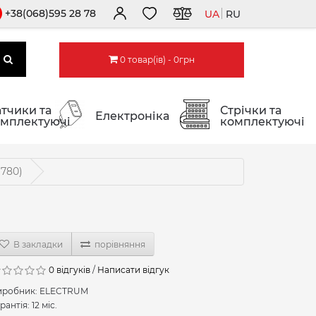
+38(068)595 28 78
UA
RU
0 товар(ів) - 0грн
тчики та
Стрічки та
Електроніка
мплектуючі
комплектуючі
1780)
В закладки
порівняння
0 відгуків
/
Написати відгук
иробник:
ELECTRUM
рантія: 12 міс.