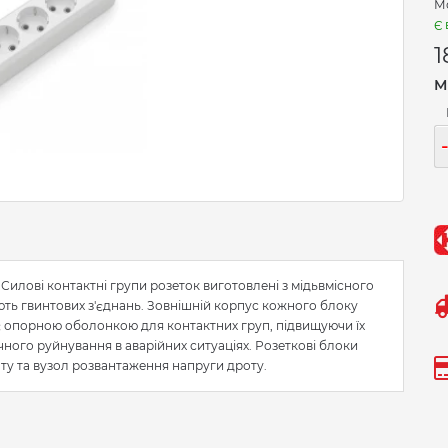
М
Є 
1
М
Силові контактні групи розеток виготовлені з мідьвмісного
ають гвинтових з'єднань. Зовнішній корпус кожного блоку
 є опорною оболонкою для контактних груп, підвищуючи їх
ічного руйнування в аварійних ситуаціях. Розеткові блоки
ту та вузол розвантаження напруги дроту.