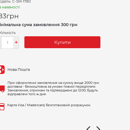
одель: C-SM-1780
в наявності
83
грн
інімальна сума замовлення 300 грн
Кількість
-
+
Купити
Нова Пошта
При оформленні замовлення на сумму вище 2000 грн
доставка - безкоштовна за умови повної передплати.
Замовлення, отримані та підтверджені до 12:00, будуть
відправлені того ж дня.
Карта Visa / Mastercard, безготівковий розрахунок.