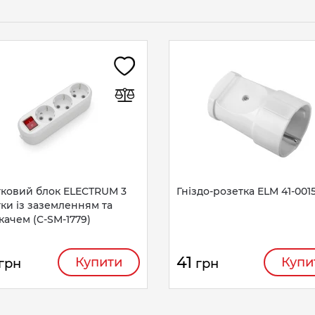
тковий блок ELECTRUM 3
Гніздо-розетка ELM 41-001
ки із заземленням та
ачем (C-SM-1779)
41
Купити
Купи
грн
грн