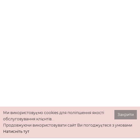
Ми використовуємо cookies для поліпшення якості
Закрити
обслуговування клієнтів. .
Продовжуючи використовувати сайт Ви погоджуєтеся з умовами
Натисніть тут