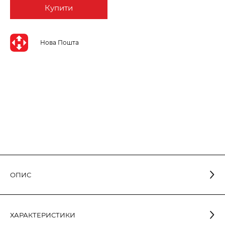
Купити
Нова Пошта
ОПИС
Розеткові блоки виробляють з білого АВS пластику. Силові
контактні групи розеток виготовлені з мідьвмісного сплаву,
ХАРАКТЕРИСТИКИ
що має високу електропровідність, та не мають гвинтових