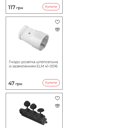
117
Купити
грн
Гніздо-розетка штепсельна
із заземленням ELM 41-0016
47
Купити
грн