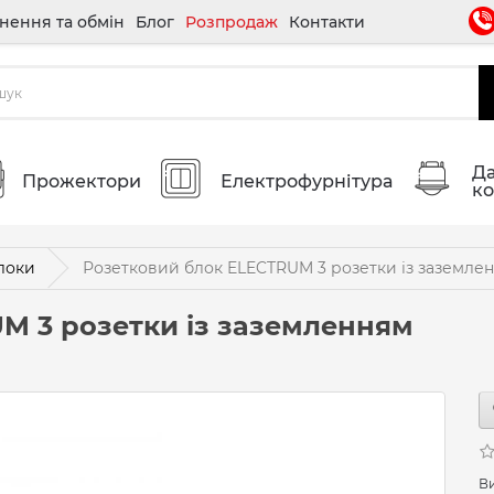
нення та обмін
Блог
Розпродаж
Контакти
Да
Прожектори
Електрофурнітура
ко
локи
Розетковий блок ELECTRUM 3 розетки із заземлен
M 3 розетки із заземленням
В