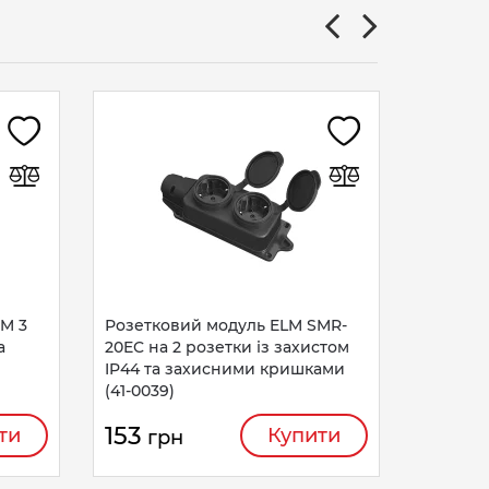
Розетк
розеток
133
г
M 3
Розетковий модуль ELM SMR-
а
20EC на 2 розетки із захистом
IP44 та захисними кришками
(41-0039)
153
ти
Купити
грн