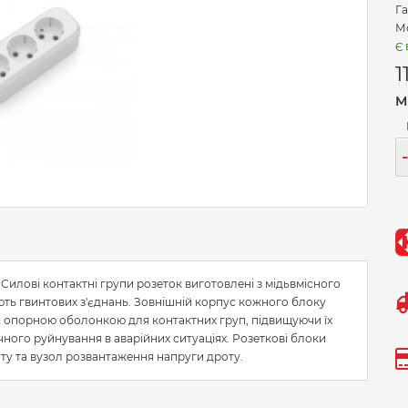
Га
Мо
Є 
1
М
Силові контактні групи розеток виготовлені з мідьвмісного
ають гвинтових з'єднань. Зовнішній корпус кожного блоку
 є опорною оболонкою для контактних груп, підвищуючи їх
ічного руйнування в аварійних ситуаціях. Розеткові блоки
ту та вузол розвантаження напруги дроту.