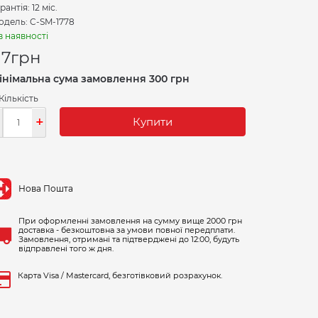
рантія: 12 міс.
дель: C-SM-1778
в наявності
17
грн
інімальна сума замовлення 300 грн
Кількість
-
+
Купити
Нова Пошта
При оформленні замовлення на сумму вище 2000 грн
доставка - безкоштовна за умови повної передплати.
Замовлення, отримані та підтверджені до 12:00, будуть
відправлені того ж дня.
Карта Visa / Mastercard, безготівковий розрахунок.