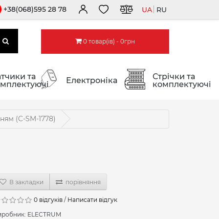
+38(068)595 28 78
UA
RU
0 товар(ів) - 0грн
тчики та
Стрічки та
Електроніка
мплектуючі
комплектуючі
ням (C-SM-1778)
В закладки
порівняння
0 відгуків
/
Написати відгук
иробник:
ELECTRUM