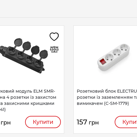
тковий модуль ELM SMR-
Розетковий блок ELECTRU
на 4 розетки із захистом
розетки із заземленням т
 та захисними кришками
вимикачем (C-SM-1779)
41)
157
Купити
Купи
грн
грн