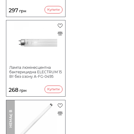
297
Купити
грн
Лампа люмінесцентна
бактерицидна ELECTRUM 15
Вт без озону A-FG-0495
268
Купити
грн
І
Н
Е
М
А
Є
В
Н
А
Я
В
Н
О
С
Т