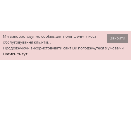
Ми використовуємо cookies для поліпшення якості
Закрити
обслуговування клієнтів. .
Продовжуючи використовувати сайт Ви погоджуєтеся з умовами
Натисніть тут
ІНФОРМАЦІЯ
ДОДАТКОВО