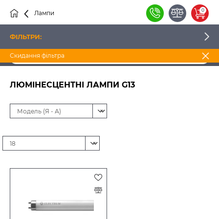
0
Лампи
Люмінесцентні
Люмінесцентні лампи G13
ФІЛЬТРИ:
Скидання фільтра
ЦІНА
ЛЮМІНЕСЦЕНТНІ ЛАМПИ G13
ВИРОБНИК
НАЯВНІСТЬ
КОЛІР СВІТІННЯ
ДОВЖИНА ЛАМПИ, ММ