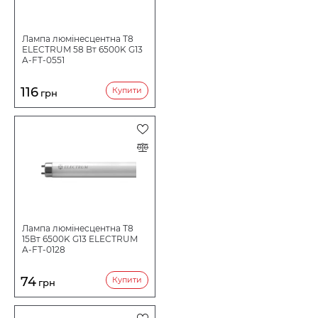
ТИП ЛАМПИ
Лампа люмінесцентна Т8
ELECTRUM 58 Вт 6500K G13
СВІТЛОВИЙ ПОТІК
A-FT-0551
116
Купити
грн
ФОРМА ЛАМПИ
ЦОКОЛЬ
G13
КОЛІРНА ТЕМПЕРАТУРА
ПОТУЖНІСТЬ ВТ
Лампа люмінесцентна Т8
15Вт 6500K G13 ELECTRUM
A-FT-0128
ЗАСТОСУВАННЯ
74
Купити
грн
СВІТЛОВИЙ ПОТІК LM