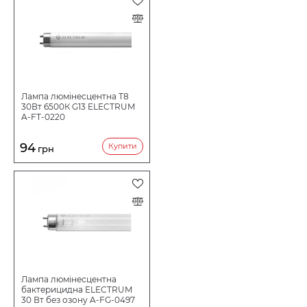
НАПРУГА В
Лампа люмінесцентна Т8
30Вт 6500К G13 ELECTRUM
A-FT-0220
94
Купити
грн
Лампа люмінесцентна
бактерицидна ELECTRUM
30 Вт без озону A-FG-0497