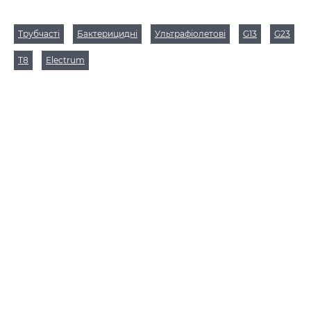
Трубчасті
Бактерицидні
Ультрафіолетові
G13
G23
Т8
Electrum