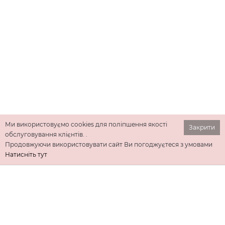
Ми використовуємо cookies для поліпшення якості
Закрити
обслуговування клієнтів. .
Продовжуючи використовувати сайт Ви погоджуєтеся з умовами
Натисніть тут
ІНФОРМАЦІЯ