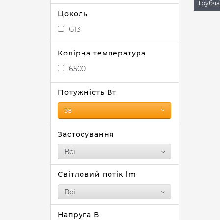
Трубча
Цоколь
G13
Колірна температура
6500
Потужність Вт
58
Застосування
Всі
Світловий потік lm
Всі
Напруга В