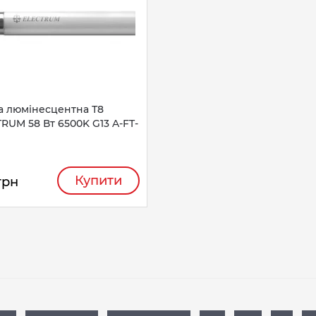
а люмінесцентна Т8
RUM 58 Вт 6500K G13 A-FT-
Купити
грн