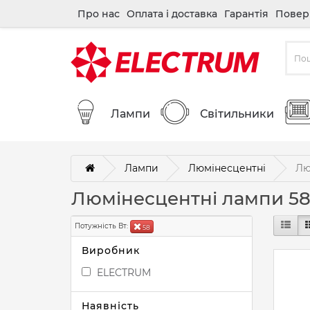
Про нас
Оплата і доставка
Гарантія
Повер
Лампи
Світильники
Лампи
Люмінесцентні
Лю
Люмінесцентні лампи 58
Потужність Вт:
58
Виробник
ELECTRUM
Наявність