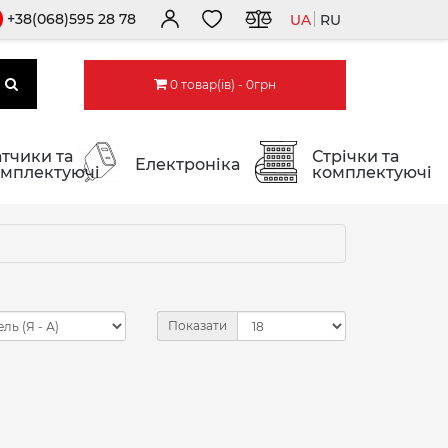
+38(068)595 28 78
UA
RU
0 товар(ів) - 0грн
тчики та
Стрічки та
Електроніка
мплектуючі
комплектуючі
Показати