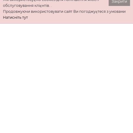
Закрити
обслуговування клієнтів. .
Продовжуючи використовувати сайт Ви погоджуєтеся з умовами
Натисніть тут
ІНФОРМАЦІЯ
ДОДАТКОВО
КОНТАКТИ