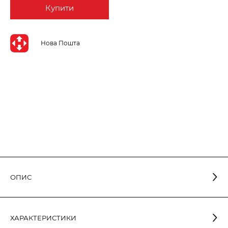
Купити
Нова Пошта
ОПИС
Серія ELEGANT - це лампи з високими світловими
ХАРАКТЕРИСТИКИ
характеристиками та ексклюзивним дизайном корпусу. Всі