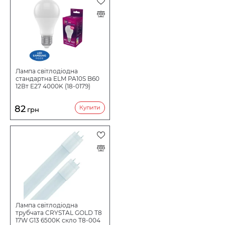
Колір скла
Опаловий
Висота, мм
90
Ширина, мм
52
Термін служби ч
20000
Лампа світлодіодна
Кількість в
25/50
стандартна ELM PA10S B60
коробі шт:
12Вт E27 4000K (18-0179)
82
Купити
грн
Лампа світлодіодна
трубчата CRYSTAL GOLD Т8
17W G13 6500K скло T8-004