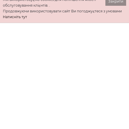
Закрити
обслуговування клієнтів. .
Продовжуючи використовувати сайт Ви погоджуєтеся з умовами
Натисніть тут
ІНФОРМАЦІЯ
ДОДАТКОВО
КОНТАКТИ